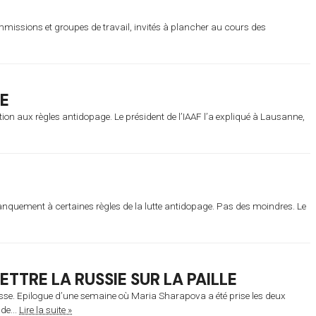
ommissions et groupes de travail, invités à plancher au cours des
IE
tion aux règles antidopage. Le président de l’IAAF l’a expliqué à Lausanne,
anquement à certaines règles de la lutte antidopage. Pas des moindres. Le
TTRE LA RUSSIE SUR LA PAILLE
 russe. Epilogue d’une semaine où Maria Sharapova a été prise les deux
de...
Lire la suite »