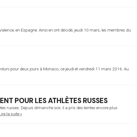
lence, en Espagne. Ainsi en ont décidé, jeudi 10 mars, les membres du
st réuni pour deux jours à Monaco, ce jeudi et vendredi 11 mars 2016. Au
NENT POUR LES ATHLÈTES RUSSES
lètes russes. Depuis dimanche soir, il a pris des teintes encore plus
Lire la suite »