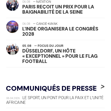
06.08
— NATATION
PARIS REÇOIT UN PRIX POUR LA
BAIGNABILITÉ DE LA SEINE
06.08
— CANOË-KAYAK
L'INDE ORGANISERA LE CONGRÈS
2028
05.08
— FOCUS DU JOUR
DÜSSELDORF, UN HÔTE
« EXCEPTIONNEL » POUR LE FLAG
FOOTBALL
05.08
— LUGE
LE RÊVE DE VOIR LA LUGE ALPINE
<
>
COMMUNIQUÉS DE PRESSE
AUX JO « N'EST PAS FINI »
LE SPORT, UN PONT POUR LA PAIX ET L’UNITÉ
06.04.2026
05.08
— TIR À L'ARC
AFRICAINE
DES MONDIAUX À BRISBANE SUR LA
ROUTE DES JO 2032