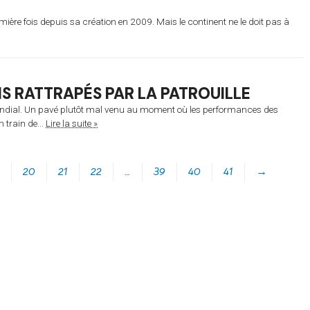
mière fois depuis sa création en 2009. Mais le continent ne le doit pas à
S RATTRAPÉS PAR LA PATROUILLE
ndial. Un pavé plutôt mal venu au moment où les performances des
 train de...
Lire la suite »
20
21
22
…
39
40
41
→