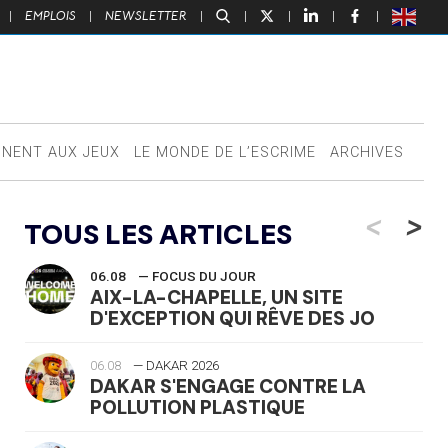
|
EMPLOIS
|
NEWSLETTER
|
|
|
|
|
NNENT AUX JEUX
LE MONDE DE L’ESCRIME
ARCHIVES
<
>
TOUS LES ARTICLES
06.08
— FOCUS DU JOUR
AIX-LA-CHAPELLE, UN SITE
D'EXCEPTION QUI RÊVE DES JO
06.08
— DAKAR 2026
DAKAR S'ENGAGE CONTRE LA
POLLUTION PLASTIQUE