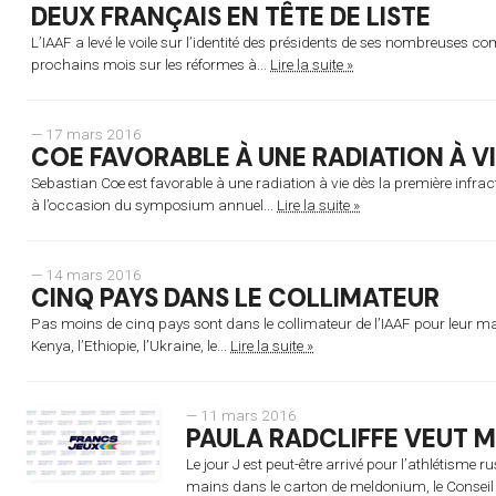
DEUX FRANÇAIS EN TÊTE DE LISTE
L’IAAF a levé le voile sur l’identité des présidents de ses nombreuses c
prochains mois sur les réformes à...
Lire la suite »
— 17 mars 2016
COE FAVORABLE À UNE RADIATION À V
Sebastian Coe est favorable à une radiation à vie dès la première infrac
à l’occasion du symposium annuel...
Lire la suite »
— 14 mars 2016
CINQ PAYS DANS LE COLLIMATEUR
Pas moins de cinq pays sont dans le collimateur de l’IAAF pour leur m
Kenya, l’Ethiopie, l’Ukraine, le...
Lire la suite »
— 11 mars 2016
PAULA RADCLIFFE VEUT ME
Le jour J est peut-être arrivé pour l’athlétisme
mains dans le carton de meldonium, le Conseil 