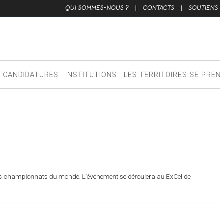
QUI SOMMES-NOUS ?
|
CONTACTS
|
SOUTIENS
CANDIDATURES
INSTITUTIONS
LES TERRITOIRES SE PRE
des championnats du monde. L’événement se déroulera au ExCel de