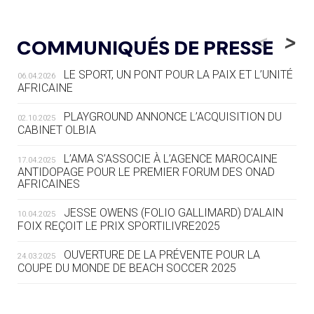
05.08
— LUGE
LE RÊVE DE VOIR LA LUGE ALPINE
<
>
COMMUNIQUÉS DE PRESSE
AUX JO « N'EST PAS FINI »
LE SPORT, UN PONT POUR LA PAIX ET L’UNITÉ
06.04.2026
05.08
— TIR À L'ARC
AFRICAINE
DES MONDIAUX À BRISBANE SUR LA
ROUTE DES JO 2032
PLAYGROUND ANNONCE L’ACQUISITION DU
02.10.2025
CABINET OLBIA
05.08
— ALPES FRANÇAISES 2030
LE VILLAGE OLYMPIQUE DES ARAVIS
L’AMA S’ASSOCIE À L’AGENCE MAROCAINE
17.04.2025
SE DESSINE
ANTIDOPAGE POUR LE PREMIER FORUM DES ONAD
AFRICAINES
04.08
— FOCUS DU JOUR
JESSE OWENS (FOLIO GALLIMARD) D’ALAIN
10.04.2025
LE COJOP A TROUVÉ SON VILLAGE
FOIX REÇOIT LE PRIX SPORTILIVRE2025
OLYMPIQUE LYONNAIS
OUVERTURE DE LA PRÉVENTE POUR LA
24.03.2025
COUPE DU MONDE DE BEACH SOCCER 2025
04.08
— ALLEMAGNE
« L'ALLEMAGNE PEUT DÉMONTRER
COMMENT ORGANISER DES JO
RESPONSABLES »
L’AMA FÉLICITE RICHARD POUND ET VALÉRIE
24.03.2025