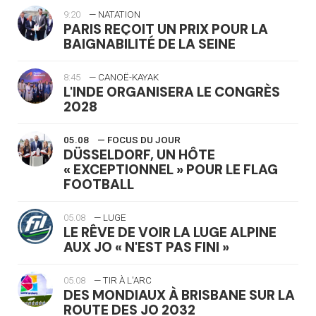
9:20
— NATATION
PARIS REÇOIT UN PRIX POUR LA
BAIGNABILITÉ DE LA SEINE
8:45
— CANOË-KAYAK
L'INDE ORGANISERA LE CONGRÈS
2028
05.08
— FOCUS DU JOUR
DÜSSELDORF, UN HÔTE
« EXCEPTIONNEL » POUR LE FLAG
FOOTBALL
05.08
— LUGE
LE RÊVE DE VOIR LA LUGE ALPINE
AUX JO « N'EST PAS FINI »
05.08
— TIR À L'ARC
DES MONDIAUX À BRISBANE SUR LA
ROUTE DES JO 2032