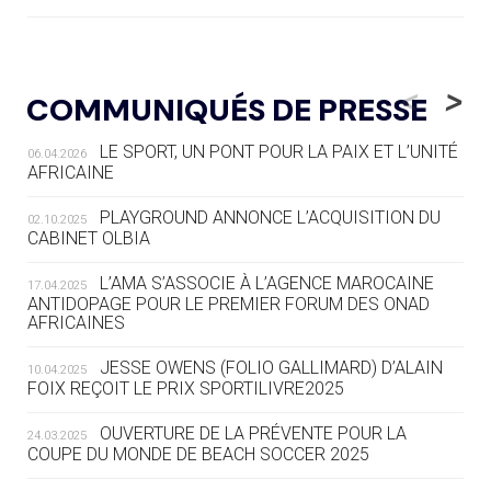
05.08
— ALPES FRANÇAISES 2030
LE VILLAGE OLYMPIQUE DES ARAVIS
<
>
COMMUNIQUÉS DE PRESSE
SE DESSINE
LE SPORT, UN PONT POUR LA PAIX ET L’UNITÉ
06.04.2026
04.08
— FOCUS DU JOUR
AFRICAINE
LE COJOP A TROUVÉ SON VILLAGE
OLYMPIQUE LYONNAIS
PLAYGROUND ANNONCE L’ACQUISITION DU
02.10.2025
CABINET OLBIA
04.08
— ALLEMAGNE
« L'ALLEMAGNE PEUT DÉMONTRER
L’AMA S’ASSOCIE À L’AGENCE MAROCAINE
17.04.2025
COMMENT ORGANISER DES JO
ANTIDOPAGE POUR LE PREMIER FORUM DES ONAD
AFRICAINES
RESPONSABLES »
JESSE OWENS (FOLIO GALLIMARD) D’ALAIN
10.04.2025
04.08
— ESCRIME
FOIX REÇOIT LE PRIX SPORTILIVRE2025
LA FIE LANCE LES GRANDES
MANŒUVRES EN VUE DES JO
OUVERTURE DE LA PRÉVENTE POUR LA
24.03.2025
COUPE DU MONDE DE BEACH SOCCER 2025
04.08
— DAKAR 2026