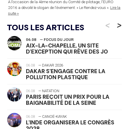
A l’occasion de la 4ème réunion du Comité de pilotage, l’EURO
2016 a dévoilé le slogan de l’événement: « Le Rendez-vous ».
Lire la
suite »
<
>
TOUS LES ARTICLES
06.08
— FOCUS DU JOUR
AIX-LA-CHAPELLE, UN SITE
D'EXCEPTION QUI RÊVE DES JO
06.08
— DAKAR 2026
DAKAR S'ENGAGE CONTRE LA
POLLUTION PLASTIQUE
06.08
— NATATION
PARIS REÇOIT UN PRIX POUR LA
BAIGNABILITÉ DE LA SEINE
06.08
— CANOË-KAYAK
L'INDE ORGANISERA LE CONGRÈS
2028