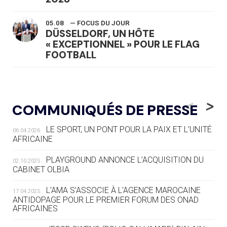
05.08
— FOCUS DU JOUR
DÜSSELDORF, UN HÔTE
« EXCEPTIONNEL » POUR LE FLAG
FOOTBALL
05.08
— LUGE
LE RÊVE DE VOIR LA LUGE ALPINE
<
>
COMMUNIQUÉS DE PRESSE
AUX JO « N'EST PAS FINI »
LE SPORT, UN PONT POUR LA PAIX ET L’UNITÉ
06.04.2026
05.08
— TIR À L'ARC
AFRICAINE
DES MONDIAUX À BRISBANE SUR LA
ROUTE DES JO 2032
PLAYGROUND ANNONCE L’ACQUISITION DU
02.10.2025
CABINET OLBIA
05.08
— ALPES FRANÇAISES 2030
LE VILLAGE OLYMPIQUE DES ARAVIS
L’AMA S’ASSOCIE À L’AGENCE MAROCAINE
17.04.2025
SE DESSINE
ANTIDOPAGE POUR LE PREMIER FORUM DES ONAD
AFRICAINES
04.08
— FOCUS DU JOUR