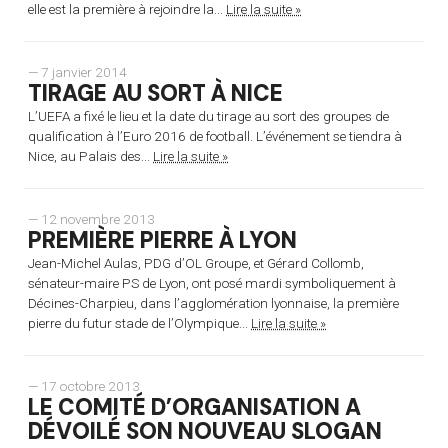
elle est la première à rejoindre la...
Lire la suite »
— 7 janvier 2014
TIRAGE AU SORT À NICE
L’UEFA a fixé le lieu et la date du tirage au sort des groupes de
qualification à l’Euro 2016 de football. L’événement se tiendra à
Nice, au Palais des...
Lire la suite »
— 12 novembre 2013
PREMIÈRE PIERRE À LYON
Jean-Michel Aulas, PDG d’OL Groupe, et Gérard Collomb,
sénateur-maire PS de Lyon, ont posé mardi symboliquement à
Décines-Charpieu, dans l’agglomération lyonnaise, la première
pierre du futur stade de l’Olympique...
Lire la suite »
— 17 octobre 2013
LE COMITÉ D’ORGANISATION A
DÉVOILÉ SON NOUVEAU SLOGAN