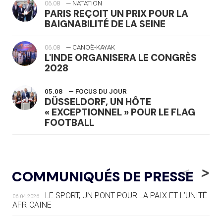
06.08
— NATATION
PARIS REÇOIT UN PRIX POUR LA
BAIGNABILITÉ DE LA SEINE
06.08
— CANOË-KAYAK
L'INDE ORGANISERA LE CONGRÈS
2028
05.08
— FOCUS DU JOUR
DÜSSELDORF, UN HÔTE
« EXCEPTIONNEL » POUR LE FLAG
FOOTBALL
05.08
— LUGE
LE RÊVE DE VOIR LA LUGE ALPINE
<
>
COMMUNIQUÉS DE PRESSE
AUX JO « N'EST PAS FINI »
LE SPORT, UN PONT POUR LA PAIX ET L’UNITÉ
06.04.2026
05.08
— TIR À L'ARC
AFRICAINE
DES MONDIAUX À BRISBANE SUR LA
ROUTE DES JO 2032