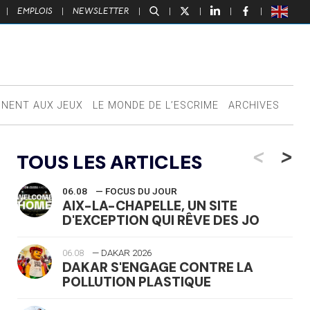
|
EMPLOIS
|
NEWSLETTER
|
|
|
|
|
NNENT AUX JEUX
LE MONDE DE L’ESCRIME
ARCHIVES
<
>
TOUS LES ARTICLES
06.08
— FOCUS DU JOUR
AIX-LA-CHAPELLE, UN SITE
D'EXCEPTION QUI RÊVE DES JO
06.08
— DAKAR 2026
DAKAR S'ENGAGE CONTRE LA
POLLUTION PLASTIQUE