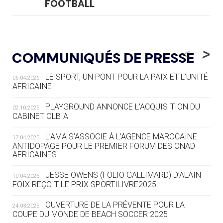
FOOTBALL
05.08
— LUGE
LE RÊVE DE VOIR LA LUGE ALPINE
<
>
COMMUNIQUÉS DE PRESSE
AUX JO « N'EST PAS FINI »
LE SPORT, UN PONT POUR LA PAIX ET L’UNITÉ
06.04.2026
05.08
— TIR À L'ARC
AFRICAINE
DES MONDIAUX À BRISBANE SUR LA
ROUTE DES JO 2032
PLAYGROUND ANNONCE L’ACQUISITION DU
02.10.2025
CABINET OLBIA
05.08
— ALPES FRANÇAISES 2030
LE VILLAGE OLYMPIQUE DES ARAVIS
L’AMA S’ASSOCIE À L’AGENCE MAROCAINE
17.04.2025
SE DESSINE
ANTIDOPAGE POUR LE PREMIER FORUM DES ONAD
AFRICAINES
04.08
— FOCUS DU JOUR
JESSE OWENS (FOLIO GALLIMARD) D’ALAIN
10.04.2025
LE COJOP A TROUVÉ SON VILLAGE
FOIX REÇOIT LE PRIX SPORTILIVRE2025
OLYMPIQUE LYONNAIS
OUVERTURE DE LA PRÉVENTE POUR LA
24.03.2025
COUPE DU MONDE DE BEACH SOCCER 2025
04.08
— ALLEMAGNE