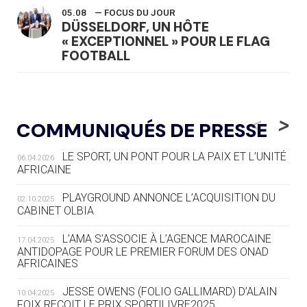
05.08
— FOCUS DU JOUR
DÜSSELDORF, UN HÔTE
« EXCEPTIONNEL » POUR LE FLAG
FOOTBALL
05.08
— LUGE
LE RÊVE DE VOIR LA LUGE ALPINE
<
>
COMMUNIQUÉS DE PRESSE
AUX JO « N'EST PAS FINI »
LE SPORT, UN PONT POUR LA PAIX ET L’UNITÉ
06.04.2026
05.08
— TIR À L'ARC
AFRICAINE
DES MONDIAUX À BRISBANE SUR LA
ROUTE DES JO 2032
PLAYGROUND ANNONCE L’ACQUISITION DU
02.10.2025
CABINET OLBIA
05.08
— ALPES FRANÇAISES 2030
LE VILLAGE OLYMPIQUE DES ARAVIS
L’AMA S’ASSOCIE À L’AGENCE MAROCAINE
17.04.2025
SE DESSINE
ANTIDOPAGE POUR LE PREMIER FORUM DES ONAD
AFRICAINES
04.08
— FOCUS DU JOUR
JESSE OWENS (FOLIO GALLIMARD) D’ALAIN
10.04.2025
LE COJOP A TROUVÉ SON VILLAGE
FOIX REÇOIT LE PRIX SPORTILIVRE2025