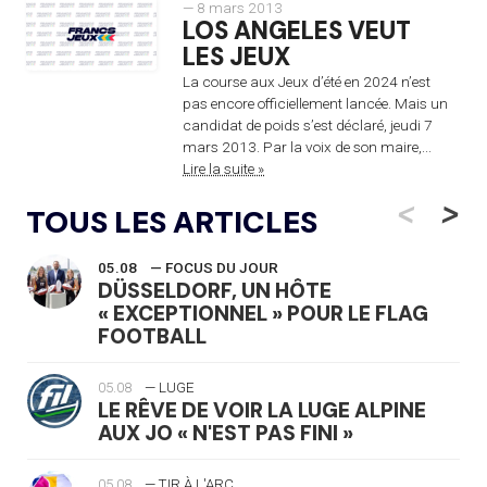
— 8 mars 2013
LOS ANGELES VEUT
LES JEUX
La course aux Jeux d’été en 2024 n’est
pas encore officiellement lancée. Mais un
candidat de poids s’est déclaré, jeudi 7
mars 2013. Par la voix de son maire,...
Lire la suite »
<
>
TOUS LES ARTICLES
05.08
— FOCUS DU JOUR
DÜSSELDORF, UN HÔTE
« EXCEPTIONNEL » POUR LE FLAG
FOOTBALL
05.08
— LUGE
LE RÊVE DE VOIR LA LUGE ALPINE
AUX JO « N'EST PAS FINI »
05.08
— TIR À L'ARC