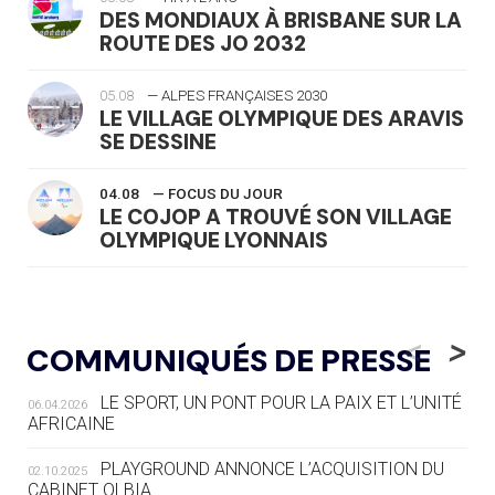
DES MONDIAUX À BRISBANE SUR LA
ROUTE DES JO 2032
05.08
— ALPES FRANÇAISES 2030
LE VILLAGE OLYMPIQUE DES ARAVIS
SE DESSINE
04.08
— FOCUS DU JOUR
LE COJOP A TROUVÉ SON VILLAGE
OLYMPIQUE LYONNAIS
04.08
— ALLEMAGNE
« L'ALLEMAGNE PEUT DÉMONTRER
<
>
COMMUNIQUÉS DE PRESSE
COMMENT ORGANISER DES JO
RESPONSABLES »
LE SPORT, UN PONT POUR LA PAIX ET L’UNITÉ
06.04.2026
AFRICAINE
04.08
— ESCRIME
LA FIE LANCE LES GRANDES
PLAYGROUND ANNONCE L’ACQUISITION DU
02.10.2025
MANŒUVRES EN VUE DES JO
CABINET OLBIA