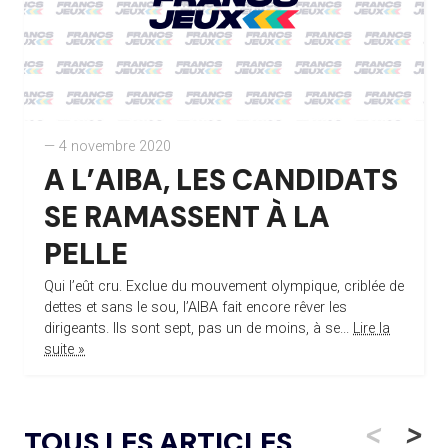
— 4 novembre 2020
A L’AIBA, LES CANDIDATS
SE RAMASSENT À LA
PELLE
Qui l’eût cru. Exclue du mouvement olympique, criblée de
dettes et sans le sou, l’AIBA fait encore rêver les
dirigeants. Ils sont sept, pas un de moins, à se...
Lire la
suite »
<
>
TOUS LES ARTICLES