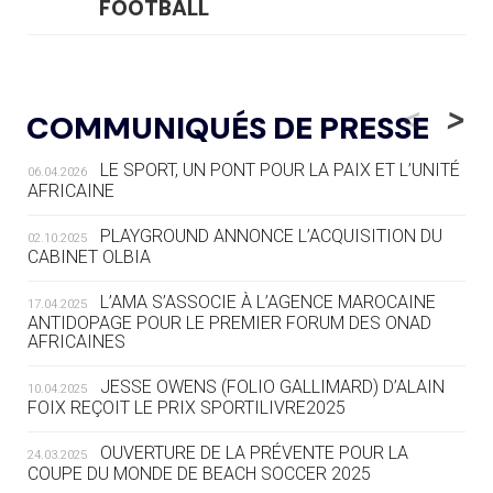
FOOTBALL
05.08
— LUGE
LE RÊVE DE VOIR LA LUGE ALPINE
<
>
COMMUNIQUÉS DE PRESSE
AUX JO « N'EST PAS FINI »
LE SPORT, UN PONT POUR LA PAIX ET L’UNITÉ
06.04.2026
05.08
— TIR À L'ARC
AFRICAINE
DES MONDIAUX À BRISBANE SUR LA
ROUTE DES JO 2032
PLAYGROUND ANNONCE L’ACQUISITION DU
02.10.2025
CABINET OLBIA
05.08
— ALPES FRANÇAISES 2030
LE VILLAGE OLYMPIQUE DES ARAVIS
L’AMA S’ASSOCIE À L’AGENCE MAROCAINE
17.04.2025
SE DESSINE
ANTIDOPAGE POUR LE PREMIER FORUM DES ONAD
AFRICAINES
04.08
— FOCUS DU JOUR
JESSE OWENS (FOLIO GALLIMARD) D’ALAIN
10.04.2025
LE COJOP A TROUVÉ SON VILLAGE
FOIX REÇOIT LE PRIX SPORTILIVRE2025
OLYMPIQUE LYONNAIS
OUVERTURE DE LA PRÉVENTE POUR LA
24.03.2025
COUPE DU MONDE DE BEACH SOCCER 2025
04.08
— ALLEMAGNE