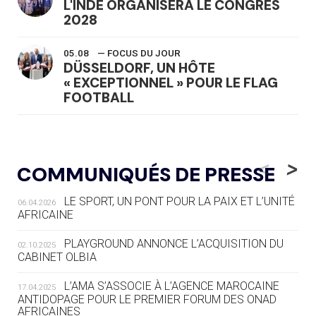
L'INDE ORGANISERA LE CONGRÈS
2028
05.08
— FOCUS DU JOUR
DÜSSELDORF, UN HÔTE
« EXCEPTIONNEL » POUR LE FLAG
FOOTBALL
05.08
— LUGE
LE RÊVE DE VOIR LA LUGE ALPINE
<
>
COMMUNIQUÉS DE PRESSE
AUX JO « N'EST PAS FINI »
LE SPORT, UN PONT POUR LA PAIX ET L’UNITÉ
06.04.2026
05.08
— TIR À L'ARC
AFRICAINE
DES MONDIAUX À BRISBANE SUR LA
ROUTE DES JO 2032
PLAYGROUND ANNONCE L’ACQUISITION DU
02.10.2025
CABINET OLBIA
05.08
— ALPES FRANÇAISES 2030
LE VILLAGE OLYMPIQUE DES ARAVIS
L’AMA S’ASSOCIE À L’AGENCE MAROCAINE
17.04.2025
SE DESSINE
ANTIDOPAGE POUR LE PREMIER FORUM DES ONAD
AFRICAINES