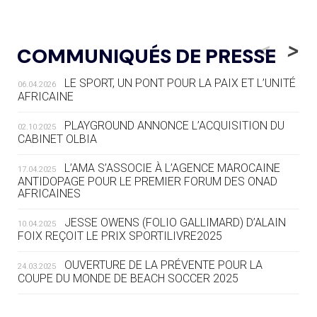
05.08
— LUGE
LE RÊVE DE VOIR LA LUGE ALPINE
<
>
COMMUNIQUÉS DE PRESSE
AUX JO « N'EST PAS FINI »
LE SPORT, UN PONT POUR LA PAIX ET L’UNITÉ
06.04.2026
05.08
— TIR À L'ARC
AFRICAINE
DES MONDIAUX À BRISBANE SUR LA
ROUTE DES JO 2032
PLAYGROUND ANNONCE L’ACQUISITION DU
02.10.2025
CABINET OLBIA
05.08
— ALPES FRANÇAISES 2030
LE VILLAGE OLYMPIQUE DES ARAVIS
L’AMA S’ASSOCIE À L’AGENCE MAROCAINE
17.04.2025
SE DESSINE
ANTIDOPAGE POUR LE PREMIER FORUM DES ONAD
AFRICAINES
04.08
— FOCUS DU JOUR
JESSE OWENS (FOLIO GALLIMARD) D’ALAIN
10.04.2025
LE COJOP A TROUVÉ SON VILLAGE
FOIX REÇOIT LE PRIX SPORTILIVRE2025
OLYMPIQUE LYONNAIS
OUVERTURE DE LA PRÉVENTE POUR LA
24.03.2025
COUPE DU MONDE DE BEACH SOCCER 2025
04.08
— ALLEMAGNE
« L'ALLEMAGNE PEUT DÉMONTRER
COMMENT ORGANISER DES JO