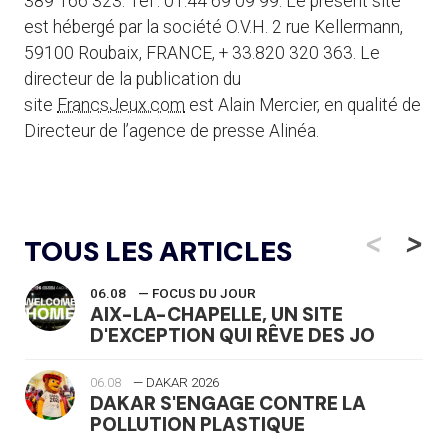
389 166 323. Tél : 01.44 69 09 99. Le présent site
est hébergé par la société O.V.H. 2 rue Kellermann,
59100 Roubaix, FRANCE, + 33.820 320 363. Le
directeur de la publication du
site
FrancsJeux.com
est Alain Mercier, en qualité de
Directeur de l’agence de presse Alinéa.
<
>
TOUS LES ARTICLES
06.08
— FOCUS DU JOUR
AIX-LA-CHAPELLE, UN SITE
D'EXCEPTION QUI RÊVE DES JO
06.08
— DAKAR 2026
DAKAR S'ENGAGE CONTRE LA
POLLUTION PLASTIQUE