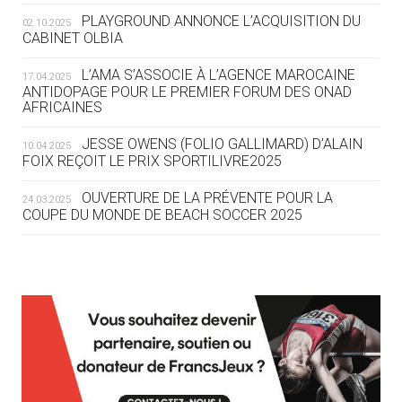
ROUTE DES JO 2032
PLAYGROUND ANNONCE L’ACQUISITION DU
02.10.2025
CABINET OLBIA
05.08
— ALPES FRANÇAISES 2030
LE VILLAGE OLYMPIQUE DES ARAVIS
L’AMA S’ASSOCIE À L’AGENCE MAROCAINE
17.04.2025
SE DESSINE
ANTIDOPAGE POUR LE PREMIER FORUM DES ONAD
AFRICAINES
04.08
— FOCUS DU JOUR
JESSE OWENS (FOLIO GALLIMARD) D’ALAIN
10.04.2025
LE COJOP A TROUVÉ SON VILLAGE
FOIX REÇOIT LE PRIX SPORTILIVRE2025
OLYMPIQUE LYONNAIS
OUVERTURE DE LA PRÉVENTE POUR LA
24.03.2025
COUPE DU MONDE DE BEACH SOCCER 2025
04.08
— ALLEMAGNE
« L'ALLEMAGNE PEUT DÉMONTRER
COMMENT ORGANISER DES JO
RESPONSABLES »
L’AMA FÉLICITE RICHARD POUND ET VALÉRIE
24.03.2025
FOURNEYRON, RÉCOMPENSÉS DE L’ORDRE OLYMPIQUE
L’AMA RECHERCHE DES HÔTES POUR LES
13.03.2025
04.08
— ESCRIME
RÉUNIONS DU CONSEIL DE FONDATION ET DU COMITÉ
LA FIE LANCE LES GRANDES
EXÉCUTIF
MANŒUVRES EN VUE DES JO
APPEL À CANDIDATURES DE L’AMA POUR LES
12.03.2025