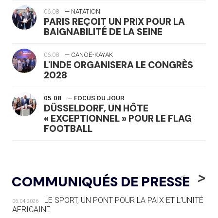
06.08
— NATATION
PARIS REÇOIT UN PRIX POUR LA
BAIGNABILITÉ DE LA SEINE
06.08
— CANOË-KAYAK
L'INDE ORGANISERA LE CONGRÈS
2028
05.08
— FOCUS DU JOUR
DÜSSELDORF, UN HÔTE
« EXCEPTIONNEL » POUR LE FLAG
FOOTBALL
05.08
— LUGE
LE RÊVE DE VOIR LA LUGE ALPINE
<
>
COMMUNIQUÉS DE PRESSE
AUX JO « N'EST PAS FINI »
LE SPORT, UN PONT POUR LA PAIX ET L’UNITÉ
06.04.2026
05.08
— TIR À L'ARC
AFRICAINE
DES MONDIAUX À BRISBANE SUR LA