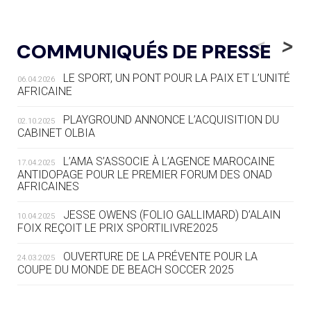
05.08
— LUGE
LE RÊVE DE VOIR LA LUGE ALPINE
<
>
COMMUNIQUÉS DE PRESSE
AUX JO « N'EST PAS FINI »
LE SPORT, UN PONT POUR LA PAIX ET L’UNITÉ
06.04.2026
05.08
— TIR À L'ARC
AFRICAINE
DES MONDIAUX À BRISBANE SUR LA
ROUTE DES JO 2032
PLAYGROUND ANNONCE L’ACQUISITION DU
02.10.2025
CABINET OLBIA
05.08
— ALPES FRANÇAISES 2030
LE VILLAGE OLYMPIQUE DES ARAVIS
L’AMA S’ASSOCIE À L’AGENCE MAROCAINE
17.04.2025
SE DESSINE
ANTIDOPAGE POUR LE PREMIER FORUM DES ONAD
AFRICAINES
04.08
— FOCUS DU JOUR
JESSE OWENS (FOLIO GALLIMARD) D’ALAIN
10.04.2025
LE COJOP A TROUVÉ SON VILLAGE
FOIX REÇOIT LE PRIX SPORTILIVRE2025
OLYMPIQUE LYONNAIS
OUVERTURE DE LA PRÉVENTE POUR LA
24.03.2025
COUPE DU MONDE DE BEACH SOCCER 2025
04.08
— ALLEMAGNE
« L'ALLEMAGNE PEUT DÉMONTRER
COMMENT ORGANISER DES JO
L’AMA FÉLICITE RICHARD POUND ET VALÉRIE