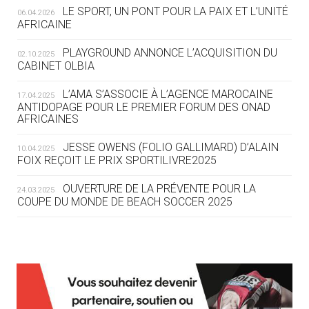
LE SPORT, UN PONT POUR LA PAIX ET L’UNITÉ
06.04.2026
05.08
— TIR À L'ARC
AFRICAINE
DES MONDIAUX À BRISBANE SUR LA
ROUTE DES JO 2032
PLAYGROUND ANNONCE L’ACQUISITION DU
02.10.2025
CABINET OLBIA
05.08
— ALPES FRANÇAISES 2030
LE VILLAGE OLYMPIQUE DES ARAVIS
L’AMA S’ASSOCIE À L’AGENCE MAROCAINE
17.04.2025
SE DESSINE
ANTIDOPAGE POUR LE PREMIER FORUM DES ONAD
AFRICAINES
04.08
— FOCUS DU JOUR
JESSE OWENS (FOLIO GALLIMARD) D’ALAIN
10.04.2025
LE COJOP A TROUVÉ SON VILLAGE
FOIX REÇOIT LE PRIX SPORTILIVRE2025
OLYMPIQUE LYONNAIS
OUVERTURE DE LA PRÉVENTE POUR LA
24.03.2025
COUPE DU MONDE DE BEACH SOCCER 2025
04.08
— ALLEMAGNE
« L'ALLEMAGNE PEUT DÉMONTRER
COMMENT ORGANISER DES JO
RESPONSABLES »
L’AMA FÉLICITE RICHARD POUND ET VALÉRIE
24.03.2025
FOURNEYRON, RÉCOMPENSÉS DE L’ORDRE OLYMPIQUE
L’AMA RECHERCHE DES HÔTES POUR LES
13.03.2025
04.08
— ESCRIME
RÉUNIONS DU CONSEIL DE FONDATION ET DU COMITÉ
LA FIE LANCE LES GRANDES
EXÉCUTIF