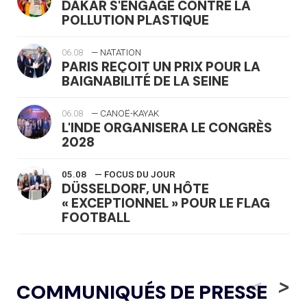
DAKAR S'ENGAGE CONTRE LA
POLLUTION PLASTIQUE
06.08
— NATATION
PARIS REÇOIT UN PRIX POUR LA
BAIGNABILITÉ DE LA SEINE
06.08
— CANOË-KAYAK
L'INDE ORGANISERA LE CONGRÈS
2028
05.08
— FOCUS DU JOUR
DÜSSELDORF, UN HÔTE
« EXCEPTIONNEL » POUR LE FLAG
FOOTBALL
05.08
— LUGE
LE RÊVE DE VOIR LA LUGE ALPINE
<
>
COMMUNIQUÉS DE PRESSE
AUX JO « N'EST PAS FINI »