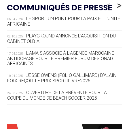
LE RÊVE DE VOIR LA LUGE ALPINE
<
>
COMMUNIQUÉS DE PRESSE
AUX JO « N'EST PAS FINI »
LE SPORT, UN PONT POUR LA PAIX ET L’UNITÉ
06.04.2026
05.08
— TIR À L'ARC
AFRICAINE
DES MONDIAUX À BRISBANE SUR LA
ROUTE DES JO 2032
PLAYGROUND ANNONCE L’ACQUISITION DU
02.10.2025
CABINET OLBIA
05.08
— ALPES FRANÇAISES 2030
LE VILLAGE OLYMPIQUE DES ARAVIS
L’AMA S’ASSOCIE À L’AGENCE MAROCAINE
17.04.2025
SE DESSINE
ANTIDOPAGE POUR LE PREMIER FORUM DES ONAD
AFRICAINES
04.08
— FOCUS DU JOUR
JESSE OWENS (FOLIO GALLIMARD) D’ALAIN
10.04.2025
LE COJOP A TROUVÉ SON VILLAGE
FOIX REÇOIT LE PRIX SPORTILIVRE2025
OLYMPIQUE LYONNAIS
OUVERTURE DE LA PRÉVENTE POUR LA
24.03.2025
COUPE DU MONDE DE BEACH SOCCER 2025
04.08
— ALLEMAGNE
« L'ALLEMAGNE PEUT DÉMONTRER
COMMENT ORGANISER DES JO
RESPONSABLES »
L’AMA FÉLICITE RICHARD POUND ET VALÉRIE
24.03.2025
FOURNEYRON, RÉCOMPENSÉS DE L’ORDRE OLYMPIQUE