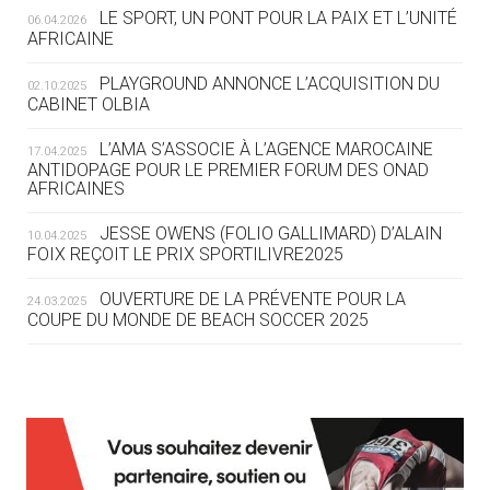
LE SPORT, UN PONT POUR LA PAIX ET L’UNITÉ
06.04.2026
05.08
— TIR À L'ARC
AFRICAINE
DES MONDIAUX À BRISBANE SUR LA
ROUTE DES JO 2032
PLAYGROUND ANNONCE L’ACQUISITION DU
02.10.2025
CABINET OLBIA
05.08
— ALPES FRANÇAISES 2030
LE VILLAGE OLYMPIQUE DES ARAVIS
L’AMA S’ASSOCIE À L’AGENCE MAROCAINE
17.04.2025
SE DESSINE
ANTIDOPAGE POUR LE PREMIER FORUM DES ONAD
AFRICAINES
04.08
— FOCUS DU JOUR
JESSE OWENS (FOLIO GALLIMARD) D’ALAIN
10.04.2025
LE COJOP A TROUVÉ SON VILLAGE
FOIX REÇOIT LE PRIX SPORTILIVRE2025
OLYMPIQUE LYONNAIS
OUVERTURE DE LA PRÉVENTE POUR LA
24.03.2025
COUPE DU MONDE DE BEACH SOCCER 2025
04.08
— ALLEMAGNE
« L'ALLEMAGNE PEUT DÉMONTRER
COMMENT ORGANISER DES JO
RESPONSABLES »
L’AMA FÉLICITE RICHARD POUND ET VALÉRIE
24.03.2025
FOURNEYRON, RÉCOMPENSÉS DE L’ORDRE OLYMPIQUE
L’AMA RECHERCHE DES HÔTES POUR LES
13.03.2025
04.08
— ESCRIME
RÉUNIONS DU CONSEIL DE FONDATION ET DU COMITÉ
LA FIE LANCE LES GRANDES
EXÉCUTIF