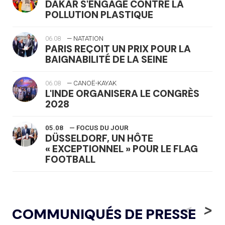
DAKAR S'ENGAGE CONTRE LA
POLLUTION PLASTIQUE
06.08
— NATATION
PARIS REÇOIT UN PRIX POUR LA
BAIGNABILITÉ DE LA SEINE
06.08
— CANOË-KAYAK
L'INDE ORGANISERA LE CONGRÈS
2028
05.08
— FOCUS DU JOUR
DÜSSELDORF, UN HÔTE
« EXCEPTIONNEL » POUR LE FLAG
FOOTBALL
05.08
— LUGE
LE RÊVE DE VOIR LA LUGE ALPINE
<
>
COMMUNIQUÉS DE PRESSE
AUX JO « N'EST PAS FINI »