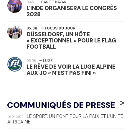
8:45
— CANOË-KAYAK
L'INDE ORGANISERA LE CONGRÈS
2028
05.08
— FOCUS DU JOUR
DÜSSELDORF, UN HÔTE
« EXCEPTIONNEL » POUR LE FLAG
FOOTBALL
05.08
— LUGE
LE RÊVE DE VOIR LA LUGE ALPINE
AUX JO « N'EST PAS FINI »
05.08
— TIR À L'ARC
DES MONDIAUX À BRISBANE SUR LA
<
>
COMMUNIQUÉS DE PRESSE
ROUTE DES JO 2032
LE SPORT, UN PONT POUR LA PAIX ET L’UNITÉ
06.04.2026
05.08
— ALPES FRANÇAISES 2030
AFRICAINE
LE VILLAGE OLYMPIQUE DES ARAVIS
SE DESSINE