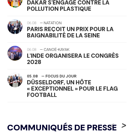
DAKAR S'ENGAGE CONTRE LA
POLLUTION PLASTIQUE
06.08
— NATATION
PARIS REÇOIT UN PRIX POUR LA
BAIGNABILITÉ DE LA SEINE
06.08
— CANOË-KAYAK
L'INDE ORGANISERA LE CONGRÈS
2028
05.08
— FOCUS DU JOUR
DÜSSELDORF, UN HÔTE
« EXCEPTIONNEL » POUR LE FLAG
FOOTBALL
05.08
— LUGE
LE RÊVE DE VOIR LA LUGE ALPINE
<
>
COMMUNIQUÉS DE PRESSE
AUX JO « N'EST PAS FINI »