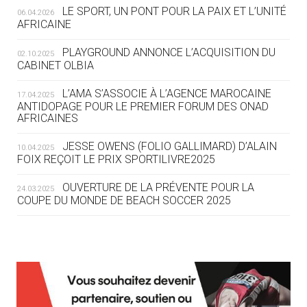
LE SPORT, UN PONT POUR LA PAIX ET L’UNITÉ
06.04.2026
05.08
— TIR À L'ARC
AFRICAINE
DES MONDIAUX À BRISBANE SUR LA
ROUTE DES JO 2032
PLAYGROUND ANNONCE L’ACQUISITION DU
02.10.2025
CABINET OLBIA
05.08
— ALPES FRANÇAISES 2030
LE VILLAGE OLYMPIQUE DES ARAVIS
L’AMA S’ASSOCIE À L’AGENCE MAROCAINE
17.04.2025
SE DESSINE
ANTIDOPAGE POUR LE PREMIER FORUM DES ONAD
AFRICAINES
04.08
— FOCUS DU JOUR
JESSE OWENS (FOLIO GALLIMARD) D’ALAIN
10.04.2025
LE COJOP A TROUVÉ SON VILLAGE
FOIX REÇOIT LE PRIX SPORTILIVRE2025
OLYMPIQUE LYONNAIS
OUVERTURE DE LA PRÉVENTE POUR LA
24.03.2025
COUPE DU MONDE DE BEACH SOCCER 2025
04.08
— ALLEMAGNE
« L'ALLEMAGNE PEUT DÉMONTRER
COMMENT ORGANISER DES JO
RESPONSABLES »
L’AMA FÉLICITE RICHARD POUND ET VALÉRIE
24.03.2025
FOURNEYRON, RÉCOMPENSÉS DE L’ORDRE OLYMPIQUE
L’AMA RECHERCHE DES HÔTES POUR LES
13.03.2025
04.08
— ESCRIME
RÉUNIONS DU CONSEIL DE FONDATION ET DU COMITÉ
LA FIE LANCE LES GRANDES
EXÉCUTIF