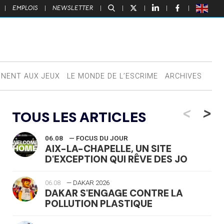
|
EMPLOIS
|
NEWSLETTER
|
|
|
|
|
NNENT AUX JEUX
LE MONDE DE L’ESCRIME
ARCHIVES
<
>
TOUS LES ARTICLES
06.08
— FOCUS DU JOUR
AIX-LA-CHAPELLE, UN SITE
D'EXCEPTION QUI RÊVE DES JO
06.08
— DAKAR 2026
DAKAR S'ENGAGE CONTRE LA
POLLUTION PLASTIQUE