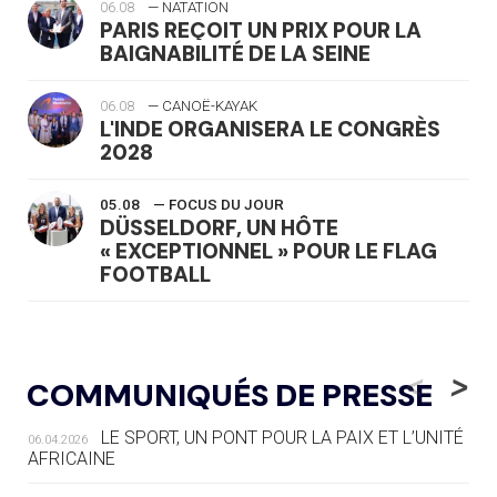
06.08
— NATATION
PARIS REÇOIT UN PRIX POUR LA
BAIGNABILITÉ DE LA SEINE
06.08
— CANOË-KAYAK
L'INDE ORGANISERA LE CONGRÈS
2028
05.08
— FOCUS DU JOUR
DÜSSELDORF, UN HÔTE
« EXCEPTIONNEL » POUR LE FLAG
FOOTBALL
05.08
— LUGE
LE RÊVE DE VOIR LA LUGE ALPINE
<
>
COMMUNIQUÉS DE PRESSE
AUX JO « N'EST PAS FINI »
LE SPORT, UN PONT POUR LA PAIX ET L’UNITÉ
06.04.2026
05.08
— TIR À L'ARC
AFRICAINE
DES MONDIAUX À BRISBANE SUR LA
ROUTE DES JO 2032