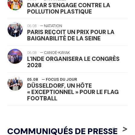
DAKAR S'ENGAGE CONTRE LA
POLLUTION PLASTIQUE
06.08
— NATATION
PARIS REÇOIT UN PRIX POUR LA
BAIGNABILITÉ DE LA SEINE
06.08
— CANOË-KAYAK
L'INDE ORGANISERA LE CONGRÈS
2028
05.08
— FOCUS DU JOUR
DÜSSELDORF, UN HÔTE
« EXCEPTIONNEL » POUR LE FLAG
FOOTBALL
05.08
— LUGE
LE RÊVE DE VOIR LA LUGE ALPINE
<
>
COMMUNIQUÉS DE PRESSE
AUX JO « N'EST PAS FINI »