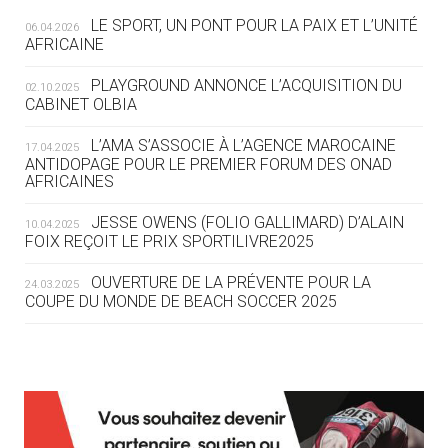
LE SPORT, UN PONT POUR LA PAIX ET L’UNITÉ
06.04.2026
05.08
— TIR À L'ARC
AFRICAINE
DES MONDIAUX À BRISBANE SUR LA
ROUTE DES JO 2032
PLAYGROUND ANNONCE L’ACQUISITION DU
02.10.2025
CABINET OLBIA
05.08
— ALPES FRANÇAISES 2030
LE VILLAGE OLYMPIQUE DES ARAVIS
L’AMA S’ASSOCIE À L’AGENCE MAROCAINE
17.04.2025
SE DESSINE
ANTIDOPAGE POUR LE PREMIER FORUM DES ONAD
AFRICAINES
04.08
— FOCUS DU JOUR
JESSE OWENS (FOLIO GALLIMARD) D’ALAIN
10.04.2025
LE COJOP A TROUVÉ SON VILLAGE
FOIX REÇOIT LE PRIX SPORTILIVRE2025
OLYMPIQUE LYONNAIS
OUVERTURE DE LA PRÉVENTE POUR LA
24.03.2025
COUPE DU MONDE DE BEACH SOCCER 2025
04.08
— ALLEMAGNE
« L'ALLEMAGNE PEUT DÉMONTRER
COMMENT ORGANISER DES JO
RESPONSABLES »
L’AMA FÉLICITE RICHARD POUND ET VALÉRIE
24.03.2025
FOURNEYRON, RÉCOMPENSÉS DE L’ORDRE OLYMPIQUE
L’AMA RECHERCHE DES HÔTES POUR LES
13.03.2025
04.08
— ESCRIME
RÉUNIONS DU CONSEIL DE FONDATION ET DU COMITÉ