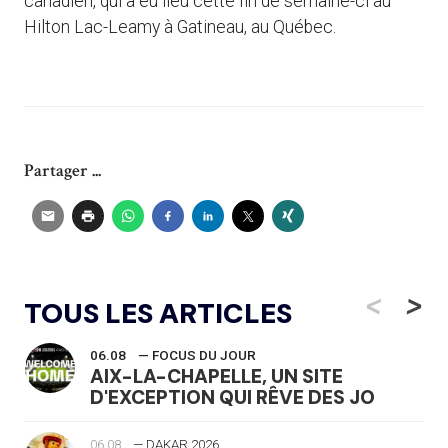
canadien, qui a eu lieu cette fin de semaine-ci au
Hilton Lac-Leamy à Gatineau, au Québec.
Partager ...
<
>
TOUS LES ARTICLES
06.08
— FOCUS DU JOUR
AIX-LA-CHAPELLE, UN SITE
D'EXCEPTION QUI RÊVE DES JO
06.08
— DAKAR 2026