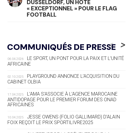
DÜSSELDORF, UN HÔTE
« EXCEPTIONNEL » POUR LE FLAG
FOOTBALL
05.08
— LUGE
LE RÊVE DE VOIR LA LUGE ALPINE
<
>
COMMUNIQUÉS DE PRESSE
AUX JO « N'EST PAS FINI »
LE SPORT, UN PONT POUR LA PAIX ET L’UNITÉ
06.04.2026
05.08
— TIR À L'ARC
AFRICAINE
DES MONDIAUX À BRISBANE SUR LA
ROUTE DES JO 2032
PLAYGROUND ANNONCE L’ACQUISITION DU
02.10.2025
CABINET OLBIA
05.08
— ALPES FRANÇAISES 2030
LE VILLAGE OLYMPIQUE DES ARAVIS
L’AMA S’ASSOCIE À L’AGENCE MAROCAINE
17.04.2025
SE DESSINE
ANTIDOPAGE POUR LE PREMIER FORUM DES ONAD
AFRICAINES
04.08
— FOCUS DU JOUR
JESSE OWENS (FOLIO GALLIMARD) D’ALAIN
10.04.2025
LE COJOP A TROUVÉ SON VILLAGE
FOIX REÇOIT LE PRIX SPORTILIVRE2025
OLYMPIQUE LYONNAIS