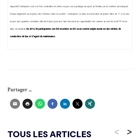
dispositif, l’entreprise veut à la fois combattre les idées reçues sur la pratique du sport au féminin, sur les métiers du transport
et plus largement sur la place des femmes dans la société. L’entreprise va ainsi à la rencontre de jeunes filles de 17 à 23 ans
issues des quartiers sensibles d’Ile-de-France pour leur faire découvrir les opportunités de carrière au sein de la RATP et les
initier au handball.
En 2013, 50 participantes ont été recrutées en CDI ou en contrat emploi avenir sur des métiers de
conductrice de bus et d’agent de maintenance.
Partager ...
<
>
TOUS LES ARTICLES