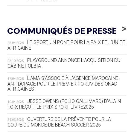
05.08
— LUGE
LE RÊVE DE VOIR LA LUGE ALPINE
<
>
COMMUNIQUÉS DE PRESSE
AUX JO « N'EST PAS FINI »
LE SPORT, UN PONT POUR LA PAIX ET L’UNITÉ
06.04.2026
05.08
— TIR À L'ARC
AFRICAINE
DES MONDIAUX À BRISBANE SUR LA
ROUTE DES JO 2032
PLAYGROUND ANNONCE L’ACQUISITION DU
02.10.2025
CABINET OLBIA
05.08
— ALPES FRANÇAISES 2030
LE VILLAGE OLYMPIQUE DES ARAVIS
L’AMA S’ASSOCIE À L’AGENCE MAROCAINE
17.04.2025
SE DESSINE
ANTIDOPAGE POUR LE PREMIER FORUM DES ONAD
AFRICAINES
04.08
— FOCUS DU JOUR
JESSE OWENS (FOLIO GALLIMARD) D’ALAIN
10.04.2025
LE COJOP A TROUVÉ SON VILLAGE
FOIX REÇOIT LE PRIX SPORTILIVRE2025
OLYMPIQUE LYONNAIS
OUVERTURE DE LA PRÉVENTE POUR LA
24.03.2025
COUPE DU MONDE DE BEACH SOCCER 2025
04.08
— ALLEMAGNE
« L'ALLEMAGNE PEUT DÉMONTRER