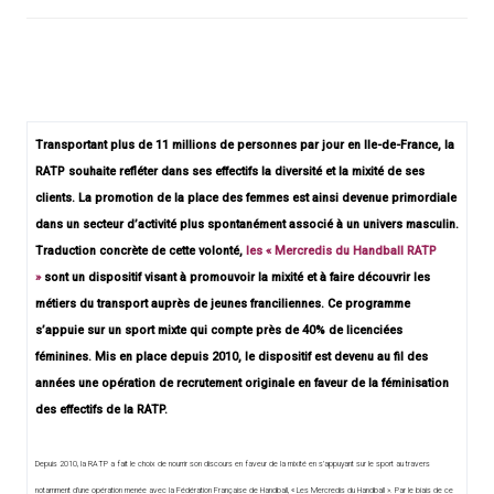
Transportant plus de 11 millions de personnes par jour en Ile-de-France, la
RATP souhaite refléter dans ses effectifs la diversité et la mixité de ses
clients. La promotion de la place des femmes est ainsi devenue primordiale
dans un secteur d’activité plus spontanément associé à un univers masculin.
Traduction concrète de cette volonté,
les « Mercredis du Handball RATP
»
sont un dispositif visant à promouvoir la mixité et à faire découvrir les
métiers du transport auprès de jeunes franciliennes. Ce programme
s’appuie sur un sport mixte qui compte près de 40% de licenciées
féminines. Mis en place depuis 2010, le dispositif est devenu au fil des
années une opération de recrutement originale en faveur de la féminisation
des effectifs de la RATP.
Depuis 2010, la RATP a fait le choix de nourrir son discours en faveur de la mixité en s’appuyant sur le sport au travers
notamment d’une opération menée avec la Fédération Française de Handball, « Les Mercredis du Handball ». Par le biais de ce