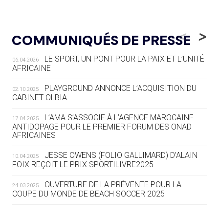
05.08
— LUGE
LE RÊVE DE VOIR LA LUGE ALPINE
<
>
COMMUNIQUÉS DE PRESSE
AUX JO « N'EST PAS FINI »
LE SPORT, UN PONT POUR LA PAIX ET L’UNITÉ
06.04.2026
05.08
— TIR À L'ARC
AFRICAINE
DES MONDIAUX À BRISBANE SUR LA
ROUTE DES JO 2032
PLAYGROUND ANNONCE L’ACQUISITION DU
02.10.2025
CABINET OLBIA
05.08
— ALPES FRANÇAISES 2030
LE VILLAGE OLYMPIQUE DES ARAVIS
L’AMA S’ASSOCIE À L’AGENCE MAROCAINE
17.04.2025
SE DESSINE
ANTIDOPAGE POUR LE PREMIER FORUM DES ONAD
AFRICAINES
04.08
— FOCUS DU JOUR
JESSE OWENS (FOLIO GALLIMARD) D’ALAIN
10.04.2025
LE COJOP A TROUVÉ SON VILLAGE
FOIX REÇOIT LE PRIX SPORTILIVRE2025
OLYMPIQUE LYONNAIS
OUVERTURE DE LA PRÉVENTE POUR LA
24.03.2025
COUPE DU MONDE DE BEACH SOCCER 2025
04.08
— ALLEMAGNE
« L'ALLEMAGNE PEUT DÉMONTRER
COMMENT ORGANISER DES JO