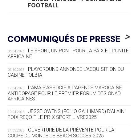
FOOTBALL
05.08
— LUGE
LE RÊVE DE VOIR LA LUGE ALPINE
<
>
COMMUNIQUÉS DE PRESSE
AUX JO « N'EST PAS FINI »
LE SPORT, UN PONT POUR LA PAIX ET L’UNITÉ
06.04.2026
05.08
— TIR À L'ARC
AFRICAINE
DES MONDIAUX À BRISBANE SUR LA
ROUTE DES JO 2032
PLAYGROUND ANNONCE L’ACQUISITION DU
02.10.2025
CABINET OLBIA
05.08
— ALPES FRANÇAISES 2030
LE VILLAGE OLYMPIQUE DES ARAVIS
L’AMA S’ASSOCIE À L’AGENCE MAROCAINE
17.04.2025
SE DESSINE
ANTIDOPAGE POUR LE PREMIER FORUM DES ONAD
AFRICAINES
04.08
— FOCUS DU JOUR
JESSE OWENS (FOLIO GALLIMARD) D’ALAIN
10.04.2025
LE COJOP A TROUVÉ SON VILLAGE
FOIX REÇOIT LE PRIX SPORTILIVRE2025
OLYMPIQUE LYONNAIS
OUVERTURE DE LA PRÉVENTE POUR LA
24.03.2025
COUPE DU MONDE DE BEACH SOCCER 2025
04.08
— ALLEMAGNE