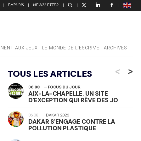
|
EMPLOIS
|
NEWSLETTER
|
|
|
|
|
NNENT AUX JEUX
LE MONDE DE L’ESCRIME
ARCHIVES
<
>
TOUS LES ARTICLES
06.08
— FOCUS DU JOUR
AIX-LA-CHAPELLE, UN SITE
D'EXCEPTION QUI RÊVE DES JO
06.08
— DAKAR 2026
DAKAR S'ENGAGE CONTRE LA
POLLUTION PLASTIQUE