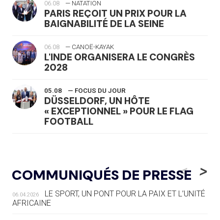
06.08
— NATATION
PARIS REÇOIT UN PRIX POUR LA
BAIGNABILITÉ DE LA SEINE
06.08
— CANOË-KAYAK
L'INDE ORGANISERA LE CONGRÈS
2028
05.08
— FOCUS DU JOUR
DÜSSELDORF, UN HÔTE
« EXCEPTIONNEL » POUR LE FLAG
FOOTBALL
05.08
— LUGE
LE RÊVE DE VOIR LA LUGE ALPINE
<
>
COMMUNIQUÉS DE PRESSE
AUX JO « N'EST PAS FINI »
LE SPORT, UN PONT POUR LA PAIX ET L’UNITÉ
06.04.2026
05.08
— TIR À L'ARC
AFRICAINE
DES MONDIAUX À BRISBANE SUR LA
ROUTE DES JO 2032