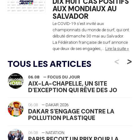
DIX HUIT CAS POSITIFS
AUX MONDIAUX AU
SALVADOR
Le COVID-19 s’est invité aux
championnats du monde de surf, qui ont
débuté dimanche 30 mai au Salvador.
La Fédération française de surf annonce
que deux de ses engagées,...
Lire la suite »
<
>
TOUS LES ARTICLES
06.08
— FOCUS DU JOUR
AIX-LA-CHAPELLE, UN SITE
D'EXCEPTION QUI RÊVE DES JO
06.08
— DAKAR 2026
DAKAR S'ENGAGE CONTRE LA
POLLUTION PLASTIQUE
06.08
— NATATION
PARIS REÇOIT UN PRIX POUR LA