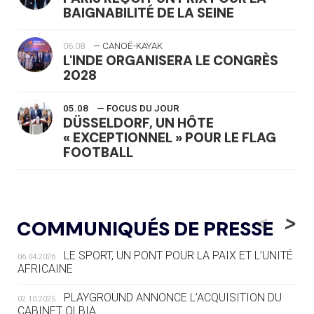
BAIGNABILITÉ DE LA SEINE
06.08
— CANOË-KAYAK
L'INDE ORGANISERA LE CONGRÈS
2028
05.08
— FOCUS DU JOUR
DÜSSELDORF, UN HÔTE
« EXCEPTIONNEL » POUR LE FLAG
FOOTBALL
05.08
— LUGE
LE RÊVE DE VOIR LA LUGE ALPINE
<
>
COMMUNIQUÉS DE PRESSE
AUX JO « N'EST PAS FINI »
LE SPORT, UN PONT POUR LA PAIX ET L’UNITÉ
06.04.2026
05.08
— TIR À L'ARC
AFRICAINE
DES MONDIAUX À BRISBANE SUR LA
ROUTE DES JO 2032
PLAYGROUND ANNONCE L’ACQUISITION DU
02.10.2025
CABINET OLBIA