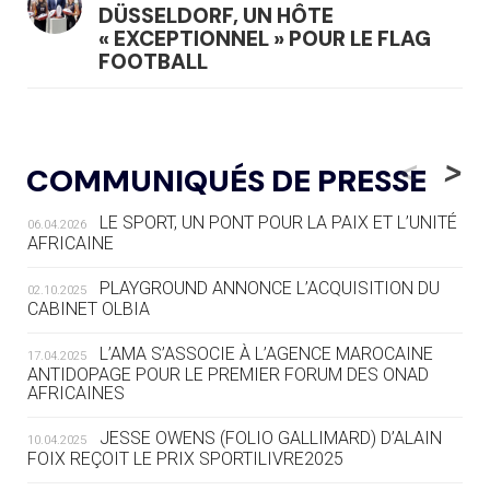
DÜSSELDORF, UN HÔTE
« EXCEPTIONNEL » POUR LE FLAG
FOOTBALL
05.08
— LUGE
LE RÊVE DE VOIR LA LUGE ALPINE
<
>
COMMUNIQUÉS DE PRESSE
AUX JO « N'EST PAS FINI »
LE SPORT, UN PONT POUR LA PAIX ET L’UNITÉ
06.04.2026
05.08
— TIR À L'ARC
AFRICAINE
DES MONDIAUX À BRISBANE SUR LA
ROUTE DES JO 2032
PLAYGROUND ANNONCE L’ACQUISITION DU
02.10.2025
CABINET OLBIA
05.08
— ALPES FRANÇAISES 2030
LE VILLAGE OLYMPIQUE DES ARAVIS
L’AMA S’ASSOCIE À L’AGENCE MAROCAINE
17.04.2025
SE DESSINE
ANTIDOPAGE POUR LE PREMIER FORUM DES ONAD
AFRICAINES
04.08
— FOCUS DU JOUR
JESSE OWENS (FOLIO GALLIMARD) D’ALAIN
10.04.2025
LE COJOP A TROUVÉ SON VILLAGE
FOIX REÇOIT LE PRIX SPORTILIVRE2025
OLYMPIQUE LYONNAIS