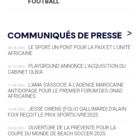
FOOTBALL
05.08
— LUGE
LE RÊVE DE VOIR LA LUGE ALPINE
<
>
COMMUNIQUÉS DE PRESSE
AUX JO « N'EST PAS FINI »
LE SPORT, UN PONT POUR LA PAIX ET L’UNITÉ
06.04.2026
05.08
— TIR À L'ARC
AFRICAINE
DES MONDIAUX À BRISBANE SUR LA
ROUTE DES JO 2032
PLAYGROUND ANNONCE L’ACQUISITION DU
02.10.2025
CABINET OLBIA
05.08
— ALPES FRANÇAISES 2030
LE VILLAGE OLYMPIQUE DES ARAVIS
L’AMA S’ASSOCIE À L’AGENCE MAROCAINE
17.04.2025
SE DESSINE
ANTIDOPAGE POUR LE PREMIER FORUM DES ONAD
AFRICAINES
04.08
— FOCUS DU JOUR
JESSE OWENS (FOLIO GALLIMARD) D’ALAIN
10.04.2025
LE COJOP A TROUVÉ SON VILLAGE
FOIX REÇOIT LE PRIX SPORTILIVRE2025
OLYMPIQUE LYONNAIS
OUVERTURE DE LA PRÉVENTE POUR LA
24.03.2025
COUPE DU MONDE DE BEACH SOCCER 2025
04.08
— ALLEMAGNE
« L'ALLEMAGNE PEUT DÉMONTRER