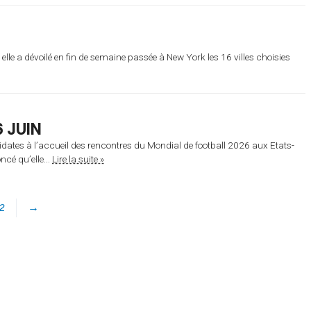
elle a dévoilé en fin de semaine passée à New York les 16 villes choisies
6 JUIN
ndidates à l’accueil des rencontres du Mondial de football 2026 aux Etats-
cé qu’elle...
Lire la suite »
2
→