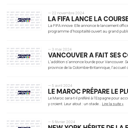
— 22 novembre 2024
LA FIFA LANCE LA COURS
La FIFA innove. Elle annonce le lancement offic
programme d’hospitalité ouvert au grand public
— 3 mai 2024
VANCOUVER A FAIT SES 
L’addition s’annonce lourde pour Vancouver. Sel
province de la Colombie-Britannique, l’accueil 
— 5 avril 2024
LE MAROC PRÉPARE LE P
Le Maroc sera-t-il préféré à l’Espagne pour acc
y croient. Leur atout : un stade...
Lire la suite »
— 5 février 2024
NEW YORK HÉRITE DE LA 