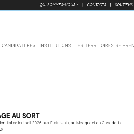
QUI SOMMES-NOUS ?
|
CONTACTS
|
SOUTIENS
CANDIDATURES
INSTITUTIONS
LES TERRITOIRES SE PRE
AGE AU SORT
 le Mondial de football 2026 aux Etats-Unis, au Mexique et au Canada. La
 »