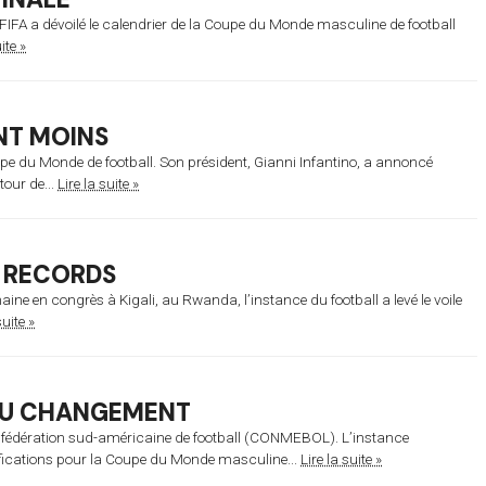
a FIFA a dévoilé le calendrier de la Coupe du Monde masculine de football
ite »
NT MOINS
pe du Monde de football. Son président, Gianni Infantino, a annoncé
our de...
Lire la suite »
S RECORDS
ne en congrès à Kigali, au Rwanda, l’instance du football a levé le voile
suite »
AU CHANGEMENT
 Confédération sud-américaine de football (CONMEBOL). L’instance
ifications pour la Coupe du Monde masculine...
Lire la suite »