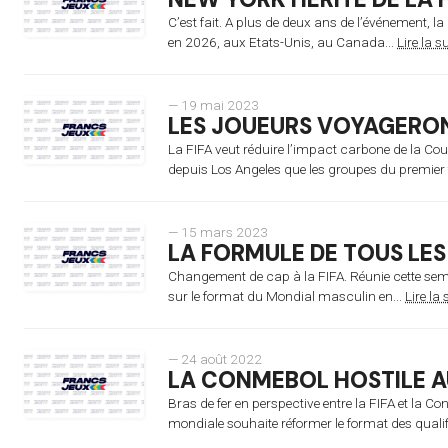
C’est fait. A plus de deux ans de l’événement, l
en 2026, aux Etats-Unis, au Canada...
Lire la su
— 19 mai 2023
LES JOUEURS VOYAGERO
La FIFA veut réduire l’impact carbone de la Cou
depuis Los Angeles que les groupes du premier t
— 15 mars 2023
LA FORMULE DE TOUS LE
Changement de cap à la FIFA. Réunie cette semai
sur le format du Mondial masculin en...
Lire la 
— 24 août 2022
LA CONMEBOL HOSTILE 
Bras de fer en perspective entre la FIFA et la
mondiale souhaite réformer le format des qual