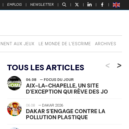
|
EMPLOIS
|
NEWSLETTER
|
|
|
|
|
NNENT AUX JEUX
LE MONDE DE L’ESCRIME
ARCHIVES
<
>
TOUS LES ARTICLES
06.08
— FOCUS DU JOUR
AIX-LA-CHAPELLE, UN SITE
D'EXCEPTION QUI RÊVE DES JO
06.08
— DAKAR 2026
DAKAR S'ENGAGE CONTRE LA
POLLUTION PLASTIQUE