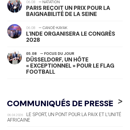
06.08
— NATATION
PARIS REÇOIT UN PRIX POUR LA
BAIGNABILITÉ DE LA SEINE
06.08
— CANOË-KAYAK
L'INDE ORGANISERA LE CONGRÈS
2028
05.08
— FOCUS DU JOUR
DÜSSELDORF, UN HÔTE
« EXCEPTIONNEL » POUR LE FLAG
FOOTBALL
05.08
— LUGE
LE RÊVE DE VOIR LA LUGE ALPINE
<
>
COMMUNIQUÉS DE PRESSE
AUX JO « N'EST PAS FINI »
LE SPORT, UN PONT POUR LA PAIX ET L’UNITÉ
06.04.2026
05.08
— TIR À L'ARC
AFRICAINE
DES MONDIAUX À BRISBANE SUR LA
ROUTE DES JO 2032