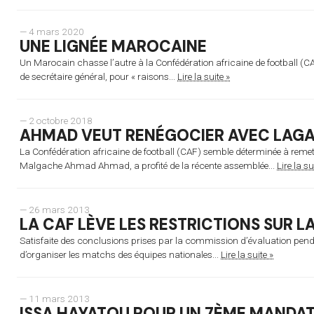
— 4 mars 2020
UNE LIGNÉE MAROCAINE
Un Marocain chasse l’autre à la Confédération africaine de football (
de secrétaire général, pour « raisons...
Lire la suite »
— 2 octobre 2018
AHMAD VEUT RENÉGOCIER AVEC LAG
La Confédération africaine de football (CAF) semble déterminée à remet
Malgache Ahmad Ahmad, a profité de la récente assemblée...
Lire la su
— 26 mars 2013
LA CAF LÈVE LES RESTRICTIONS SUR LA
Satisfaite des conclusions prises par la commission d’évaluation pendant 
d’organiser les matchs des équipes nationales...
Lire la suite »
— 11 mars 2013
ISSA HAYATOU POUR UN 7ÈME MANDA