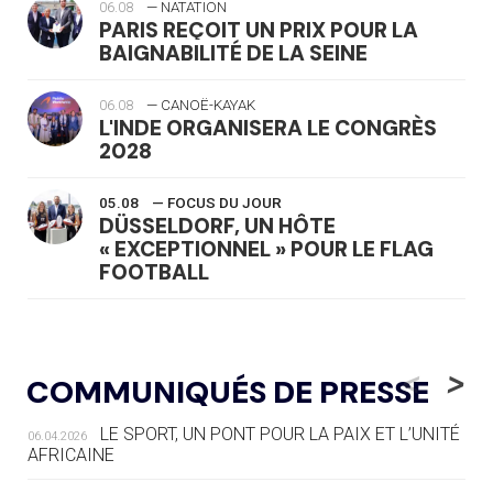
06.08
— NATATION
PARIS REÇOIT UN PRIX POUR LA
BAIGNABILITÉ DE LA SEINE
06.08
— CANOË-KAYAK
L'INDE ORGANISERA LE CONGRÈS
2028
05.08
— FOCUS DU JOUR
DÜSSELDORF, UN HÔTE
« EXCEPTIONNEL » POUR LE FLAG
FOOTBALL
05.08
— LUGE
LE RÊVE DE VOIR LA LUGE ALPINE
<
>
COMMUNIQUÉS DE PRESSE
AUX JO « N'EST PAS FINI »
LE SPORT, UN PONT POUR LA PAIX ET L’UNITÉ
06.04.2026
05.08
— TIR À L'ARC
AFRICAINE
DES MONDIAUX À BRISBANE SUR LA
ROUTE DES JO 2032