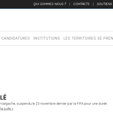
QUI SOMMES-NOUS ?
|
CONTACTS
|
SOUTIENS
CANDIDATURES
INSTITUTIONS
LES TERRITOIRES SE PRE
LÉ
malgache, suspendu le 23 novembre dernier par la FIFA pour une durée
 la suite »