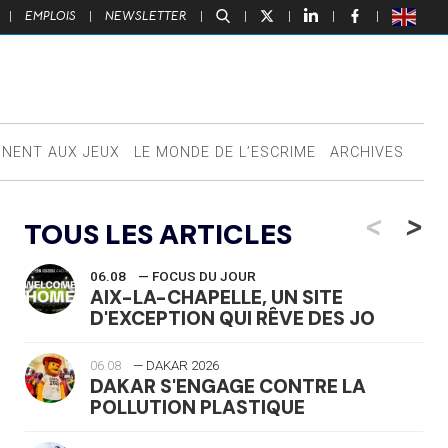
|
EMPLOIS
|
NEWSLETTER
|
|
|
|
|
NNENT AUX JEUX
LE MONDE DE L’ESCRIME
ARCHIVES
<
>
TOUS LES ARTICLES
06.08
— FOCUS DU JOUR
AIX-LA-CHAPELLE, UN SITE
D'EXCEPTION QUI RÊVE DES JO
06.08
— DAKAR 2026
DAKAR S'ENGAGE CONTRE LA
POLLUTION PLASTIQUE