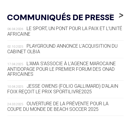
05.08
— TIR À L'ARC
DES MONDIAUX À BRISBANE SUR LA
<
>
COMMUNIQUÉS DE PRESSE
ROUTE DES JO 2032
LE SPORT, UN PONT POUR LA PAIX ET L’UNITÉ
06.04.2026
05.08
— ALPES FRANÇAISES 2030
AFRICAINE
LE VILLAGE OLYMPIQUE DES ARAVIS
SE DESSINE
PLAYGROUND ANNONCE L’ACQUISITION DU
02.10.2025
CABINET OLBIA
04.08
— FOCUS DU JOUR
LE COJOP A TROUVÉ SON VILLAGE
L’AMA S’ASSOCIE À L’AGENCE MAROCAINE
17.04.2025
OLYMPIQUE LYONNAIS
ANTIDOPAGE POUR LE PREMIER FORUM DES ONAD
AFRICAINES
04.08
— ALLEMAGNE
JESSE OWENS (FOLIO GALLIMARD) D’ALAIN
10.04.2025
« L'ALLEMAGNE PEUT DÉMONTRER
FOIX REÇOIT LE PRIX SPORTILIVRE2025
COMMENT ORGANISER DES JO
RESPONSABLES »
OUVERTURE DE LA PRÉVENTE POUR LA
24.03.2025
COUPE DU MONDE DE BEACH SOCCER 2025
04.08
— ESCRIME
LA FIE LANCE LES GRANDES
MANŒUVRES EN VUE DES JO
L’AMA FÉLICITE RICHARD POUND ET VALÉRIE
24.03.2025