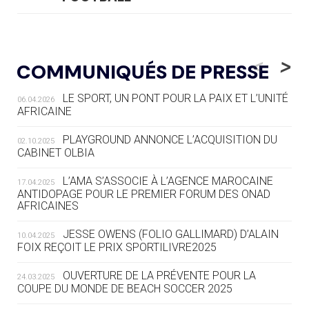
05.08
— LUGE
LE RÊVE DE VOIR LA LUGE ALPINE
<
>
COMMUNIQUÉS DE PRESSE
AUX JO « N'EST PAS FINI »
LE SPORT, UN PONT POUR LA PAIX ET L’UNITÉ
06.04.2026
05.08
— TIR À L'ARC
AFRICAINE
DES MONDIAUX À BRISBANE SUR LA
ROUTE DES JO 2032
PLAYGROUND ANNONCE L’ACQUISITION DU
02.10.2025
CABINET OLBIA
05.08
— ALPES FRANÇAISES 2030
LE VILLAGE OLYMPIQUE DES ARAVIS
L’AMA S’ASSOCIE À L’AGENCE MAROCAINE
17.04.2025
SE DESSINE
ANTIDOPAGE POUR LE PREMIER FORUM DES ONAD
AFRICAINES
04.08
— FOCUS DU JOUR
JESSE OWENS (FOLIO GALLIMARD) D’ALAIN
10.04.2025
LE COJOP A TROUVÉ SON VILLAGE
FOIX REÇOIT LE PRIX SPORTILIVRE2025
OLYMPIQUE LYONNAIS
OUVERTURE DE LA PRÉVENTE POUR LA
24.03.2025
COUPE DU MONDE DE BEACH SOCCER 2025
04.08
— ALLEMAGNE
« L'ALLEMAGNE PEUT DÉMONTRER