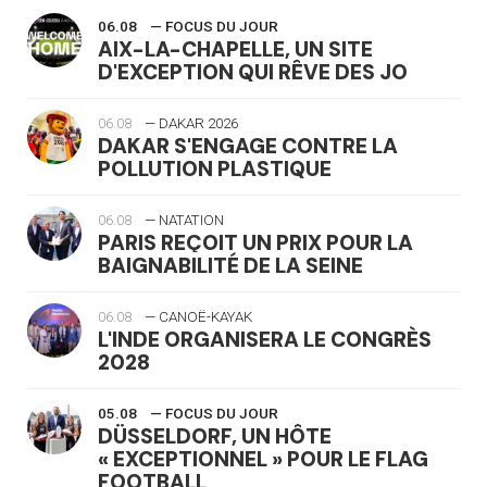
06.08
— FOCUS DU JOUR
AIX-LA-CHAPELLE, UN SITE
D'EXCEPTION QUI RÊVE DES JO
06.08
— DAKAR 2026
DAKAR S'ENGAGE CONTRE LA
POLLUTION PLASTIQUE
06.08
— NATATION
PARIS REÇOIT UN PRIX POUR LA
BAIGNABILITÉ DE LA SEINE
06.08
— CANOË-KAYAK
L'INDE ORGANISERA LE CONGRÈS
2028
05.08
— FOCUS DU JOUR
DÜSSELDORF, UN HÔTE
« EXCEPTIONNEL » POUR LE FLAG
FOOTBALL