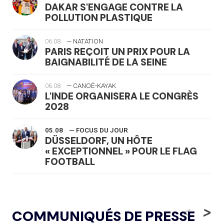
DAKAR S'ENGAGE CONTRE LA
POLLUTION PLASTIQUE
06.08
— NATATION
PARIS REÇOIT UN PRIX POUR LA
BAIGNABILITÉ DE LA SEINE
06.08
— CANOË-KAYAK
L'INDE ORGANISERA LE CONGRÈS
2028
05.08
— FOCUS DU JOUR
DÜSSELDORF, UN HÔTE
« EXCEPTIONNEL » POUR LE FLAG
FOOTBALL
05.08
— LUGE
LE RÊVE DE VOIR LA LUGE ALPINE
<
>
COMMUNIQUÉS DE PRESSE
AUX JO « N'EST PAS FINI »