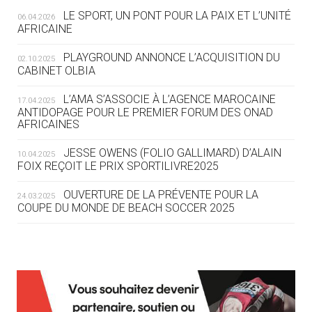
LE SPORT, UN PONT POUR LA PAIX ET L’UNITÉ
06.04.2026
05.08
— TIR À L'ARC
AFRICAINE
DES MONDIAUX À BRISBANE SUR LA
ROUTE DES JO 2032
PLAYGROUND ANNONCE L’ACQUISITION DU
02.10.2025
CABINET OLBIA
05.08
— ALPES FRANÇAISES 2030
LE VILLAGE OLYMPIQUE DES ARAVIS
L’AMA S’ASSOCIE À L’AGENCE MAROCAINE
17.04.2025
SE DESSINE
ANTIDOPAGE POUR LE PREMIER FORUM DES ONAD
AFRICAINES
04.08
— FOCUS DU JOUR
JESSE OWENS (FOLIO GALLIMARD) D’ALAIN
10.04.2025
LE COJOP A TROUVÉ SON VILLAGE
FOIX REÇOIT LE PRIX SPORTILIVRE2025
OLYMPIQUE LYONNAIS
OUVERTURE DE LA PRÉVENTE POUR LA
24.03.2025
COUPE DU MONDE DE BEACH SOCCER 2025
04.08
— ALLEMAGNE
« L'ALLEMAGNE PEUT DÉMONTRER
COMMENT ORGANISER DES JO
RESPONSABLES »
L’AMA FÉLICITE RICHARD POUND ET VALÉRIE
24.03.2025
FOURNEYRON, RÉCOMPENSÉS DE L’ORDRE OLYMPIQUE
L’AMA RECHERCHE DES HÔTES POUR LES
13.03.2025
04.08
— ESCRIME
RÉUNIONS DU CONSEIL DE FONDATION ET DU COMITÉ
LA FIE LANCE LES GRANDES