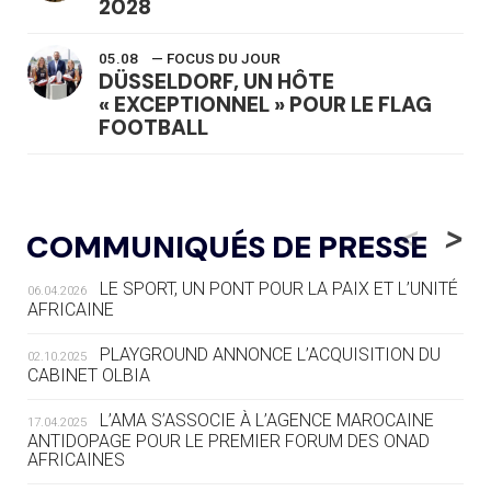
2028
05.08
— FOCUS DU JOUR
DÜSSELDORF, UN HÔTE
« EXCEPTIONNEL » POUR LE FLAG
FOOTBALL
05.08
— LUGE
LE RÊVE DE VOIR LA LUGE ALPINE
<
>
COMMUNIQUÉS DE PRESSE
AUX JO « N'EST PAS FINI »
LE SPORT, UN PONT POUR LA PAIX ET L’UNITÉ
06.04.2026
05.08
— TIR À L'ARC
AFRICAINE
DES MONDIAUX À BRISBANE SUR LA
ROUTE DES JO 2032
PLAYGROUND ANNONCE L’ACQUISITION DU
02.10.2025
CABINET OLBIA
05.08
— ALPES FRANÇAISES 2030
LE VILLAGE OLYMPIQUE DES ARAVIS
L’AMA S’ASSOCIE À L’AGENCE MAROCAINE
17.04.2025
SE DESSINE
ANTIDOPAGE POUR LE PREMIER FORUM DES ONAD
AFRICAINES