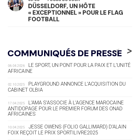
DÜSSELDORF, UN HÔTE
« EXCEPTIONNEL » POUR LE FLAG
FOOTBALL
05.08
— LUGE
LE RÊVE DE VOIR LA LUGE ALPINE
<
>
COMMUNIQUÉS DE PRESSE
AUX JO « N'EST PAS FINI »
LE SPORT, UN PONT POUR LA PAIX ET L’UNITÉ
06.04.2026
05.08
— TIR À L'ARC
AFRICAINE
DES MONDIAUX À BRISBANE SUR LA
ROUTE DES JO 2032
PLAYGROUND ANNONCE L’ACQUISITION DU
02.10.2025
CABINET OLBIA
05.08
— ALPES FRANÇAISES 2030
LE VILLAGE OLYMPIQUE DES ARAVIS
L’AMA S’ASSOCIE À L’AGENCE MAROCAINE
17.04.2025
SE DESSINE
ANTIDOPAGE POUR LE PREMIER FORUM DES ONAD
AFRICAINES
04.08
— FOCUS DU JOUR
JESSE OWENS (FOLIO GALLIMARD) D’ALAIN
10.04.2025
LE COJOP A TROUVÉ SON VILLAGE
FOIX REÇOIT LE PRIX SPORTILIVRE2025
OLYMPIQUE LYONNAIS