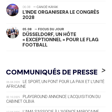
06.08
— CANOË-KAYAK
L'INDE ORGANISERA LE CONGRÈS
2028
05.08
— FOCUS DU JOUR
DÜSSELDORF, UN HÔTE
« EXCEPTIONNEL » POUR LE FLAG
FOOTBALL
05.08
— LUGE
LE RÊVE DE VOIR LA LUGE ALPINE
<
>
COMMUNIQUÉS DE PRESSE
AUX JO « N'EST PAS FINI »
LE SPORT, UN PONT POUR LA PAIX ET L’UNITÉ
06.04.2026
05.08
— TIR À L'ARC
AFRICAINE
DES MONDIAUX À BRISBANE SUR LA
ROUTE DES JO 2032
PLAYGROUND ANNONCE L’ACQUISITION DU
02.10.2025
CABINET OLBIA
05.08
— ALPES FRANÇAISES 2030
LE VILLAGE OLYMPIQUE DES ARAVIS
L’AMA S’ASSOCIE À L’AGENCE MAROCAINE