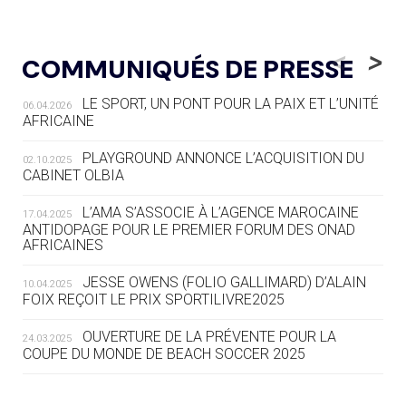
05.08
— LUGE
LE RÊVE DE VOIR LA LUGE ALPINE
<
>
COMMUNIQUÉS DE PRESSE
AUX JO « N'EST PAS FINI »
LE SPORT, UN PONT POUR LA PAIX ET L’UNITÉ
06.04.2026
05.08
— TIR À L'ARC
AFRICAINE
DES MONDIAUX À BRISBANE SUR LA
ROUTE DES JO 2032
PLAYGROUND ANNONCE L’ACQUISITION DU
02.10.2025
CABINET OLBIA
05.08
— ALPES FRANÇAISES 2030
LE VILLAGE OLYMPIQUE DES ARAVIS
L’AMA S’ASSOCIE À L’AGENCE MAROCAINE
17.04.2025
SE DESSINE
ANTIDOPAGE POUR LE PREMIER FORUM DES ONAD
AFRICAINES
04.08
— FOCUS DU JOUR
JESSE OWENS (FOLIO GALLIMARD) D’ALAIN
10.04.2025
LE COJOP A TROUVÉ SON VILLAGE
FOIX REÇOIT LE PRIX SPORTILIVRE2025
OLYMPIQUE LYONNAIS
OUVERTURE DE LA PRÉVENTE POUR LA
24.03.2025
COUPE DU MONDE DE BEACH SOCCER 2025
04.08
— ALLEMAGNE
« L'ALLEMAGNE PEUT DÉMONTRER
COMMENT ORGANISER DES JO