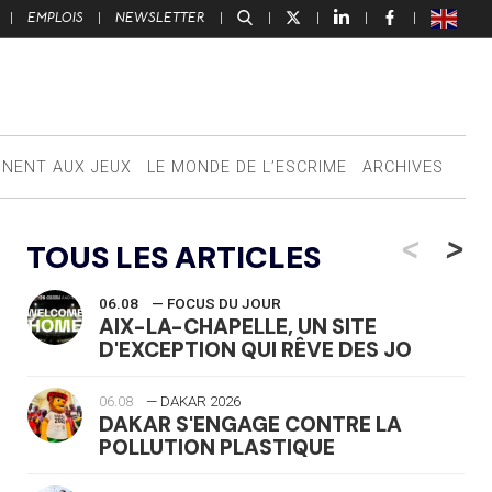
|
EMPLOIS
|
NEWSLETTER
|
|
|
|
|
NNENT AUX JEUX
LE MONDE DE L’ESCRIME
ARCHIVES
<
>
TOUS LES ARTICLES
06.08
— FOCUS DU JOUR
AIX-LA-CHAPELLE, UN SITE
D'EXCEPTION QUI RÊVE DES JO
06.08
— DAKAR 2026
DAKAR S'ENGAGE CONTRE LA
POLLUTION PLASTIQUE