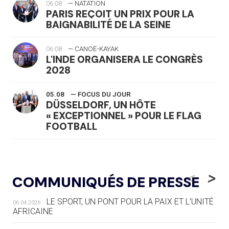
06.08
— NATATION
PARIS REÇOIT UN PRIX POUR LA
BAIGNABILITÉ DE LA SEINE
06.08
— CANOË-KAYAK
L'INDE ORGANISERA LE CONGRÈS
2028
05.08
— FOCUS DU JOUR
DÜSSELDORF, UN HÔTE
« EXCEPTIONNEL » POUR LE FLAG
FOOTBALL
05.08
— LUGE
LE RÊVE DE VOIR LA LUGE ALPINE
<
>
COMMUNIQUÉS DE PRESSE
AUX JO « N'EST PAS FINI »
LE SPORT, UN PONT POUR LA PAIX ET L’UNITÉ
06.04.2026
05.08
— TIR À L'ARC
AFRICAINE
DES MONDIAUX À BRISBANE SUR LA
ROUTE DES JO 2032