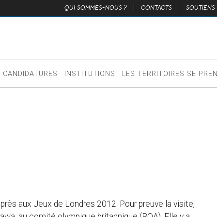
QUI SOMMES-NOUS ?
|
CONTACTS
|
SOUTIENS
CANDIDATURES
INSTITUTIONS
LES TERRITOIRES SE PRE
 près aux Jeux de Londres 2012. Pour preuve la visite,
kawa, au comité olympique britannique (BOA). Elle y a