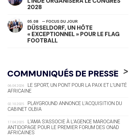
L'INDE ORGANISERA LE CONGRÈS
2028
05.08
— FOCUS DU JOUR
DÜSSELDORF, UN HÔTE
« EXCEPTIONNEL » POUR LE FLAG
FOOTBALL
05.08
— LUGE
LE RÊVE DE VOIR LA LUGE ALPINE
<
>
COMMUNIQUÉS DE PRESSE
AUX JO « N'EST PAS FINI »
LE SPORT, UN PONT POUR LA PAIX ET L’UNITÉ
06.04.2026
05.08
— TIR À L'ARC
AFRICAINE
DES MONDIAUX À BRISBANE SUR LA
ROUTE DES JO 2032
PLAYGROUND ANNONCE L’ACQUISITION DU
02.10.2025
CABINET OLBIA
05.08
— ALPES FRANÇAISES 2030
LE VILLAGE OLYMPIQUE DES ARAVIS
L’AMA S’ASSOCIE À L’AGENCE MAROCAINE
17.04.2025
SE DESSINE
ANTIDOPAGE POUR LE PREMIER FORUM DES ONAD
AFRICAINES