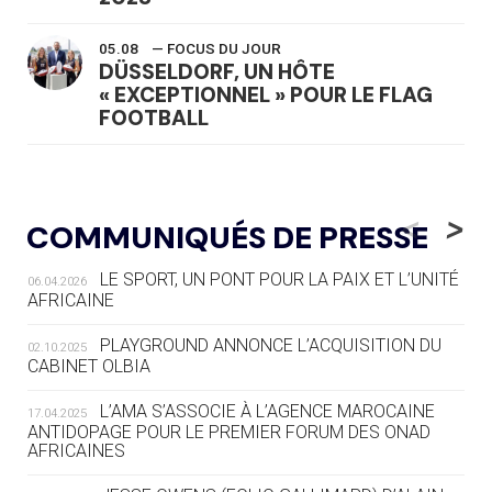
05.08
— FOCUS DU JOUR
DÜSSELDORF, UN HÔTE
« EXCEPTIONNEL » POUR LE FLAG
FOOTBALL
05.08
— LUGE
LE RÊVE DE VOIR LA LUGE ALPINE
<
>
COMMUNIQUÉS DE PRESSE
AUX JO « N'EST PAS FINI »
LE SPORT, UN PONT POUR LA PAIX ET L’UNITÉ
06.04.2026
05.08
— TIR À L'ARC
AFRICAINE
DES MONDIAUX À BRISBANE SUR LA
ROUTE DES JO 2032
PLAYGROUND ANNONCE L’ACQUISITION DU
02.10.2025
CABINET OLBIA
05.08
— ALPES FRANÇAISES 2030
LE VILLAGE OLYMPIQUE DES ARAVIS
L’AMA S’ASSOCIE À L’AGENCE MAROCAINE
17.04.2025
SE DESSINE
ANTIDOPAGE POUR LE PREMIER FORUM DES ONAD
AFRICAINES
04.08
— FOCUS DU JOUR