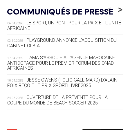
LE RÊVE DE VOIR LA LUGE ALPINE
<
>
COMMUNIQUÉS DE PRESSE
AUX JO « N'EST PAS FINI »
LE SPORT, UN PONT POUR LA PAIX ET L’UNITÉ
06.04.2026
05.08
— TIR À L'ARC
AFRICAINE
DES MONDIAUX À BRISBANE SUR LA
ROUTE DES JO 2032
PLAYGROUND ANNONCE L’ACQUISITION DU
02.10.2025
CABINET OLBIA
05.08
— ALPES FRANÇAISES 2030
LE VILLAGE OLYMPIQUE DES ARAVIS
L’AMA S’ASSOCIE À L’AGENCE MAROCAINE
17.04.2025
SE DESSINE
ANTIDOPAGE POUR LE PREMIER FORUM DES ONAD
AFRICAINES
04.08
— FOCUS DU JOUR
JESSE OWENS (FOLIO GALLIMARD) D’ALAIN
10.04.2025
LE COJOP A TROUVÉ SON VILLAGE
FOIX REÇOIT LE PRIX SPORTILIVRE2025
OLYMPIQUE LYONNAIS
OUVERTURE DE LA PRÉVENTE POUR LA
24.03.2025
COUPE DU MONDE DE BEACH SOCCER 2025
04.08
— ALLEMAGNE
« L'ALLEMAGNE PEUT DÉMONTRER
COMMENT ORGANISER DES JO
RESPONSABLES »
L’AMA FÉLICITE RICHARD POUND ET VALÉRIE
24.03.2025
FOURNEYRON, RÉCOMPENSÉS DE L’ORDRE OLYMPIQUE