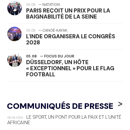
06.08
— NATATION
PARIS REÇOIT UN PRIX POUR LA
BAIGNABILITÉ DE LA SEINE
06.08
— CANOË-KAYAK
L'INDE ORGANISERA LE CONGRÈS
2028
05.08
— FOCUS DU JOUR
DÜSSELDORF, UN HÔTE
« EXCEPTIONNEL » POUR LE FLAG
FOOTBALL
05.08
— LUGE
LE RÊVE DE VOIR LA LUGE ALPINE
<
>
COMMUNIQUÉS DE PRESSE
AUX JO « N'EST PAS FINI »
LE SPORT, UN PONT POUR LA PAIX ET L’UNITÉ
06.04.2026
05.08
— TIR À L'ARC
AFRICAINE
DES MONDIAUX À BRISBANE SUR LA