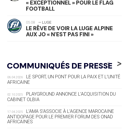
« EXCEPTIONNEL » POUR LE FLAG
FOOTBALL
05.08
— LUGE
LE RÊVE DE VOIR LA LUGE ALPINE
AUX JO « N'EST PAS FINI »
05.08
— TIR À L'ARC
DES MONDIAUX À BRISBANE SUR LA
<
>
COMMUNIQUÉS DE PRESSE
ROUTE DES JO 2032
LE SPORT, UN PONT POUR LA PAIX ET L’UNITÉ
06.04.2026
05.08
— ALPES FRANÇAISES 2030
AFRICAINE
LE VILLAGE OLYMPIQUE DES ARAVIS
SE DESSINE
PLAYGROUND ANNONCE L’ACQUISITION DU
02.10.2025
CABINET OLBIA
04.08
— FOCUS DU JOUR
LE COJOP A TROUVÉ SON VILLAGE
L’AMA S’ASSOCIE À L’AGENCE MAROCAINE
17.04.2025
OLYMPIQUE LYONNAIS
ANTIDOPAGE POUR LE PREMIER FORUM DES ONAD
AFRICAINES