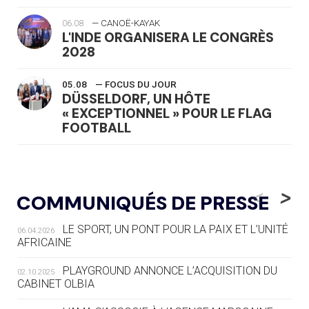
06.08
— CANOË-KAYAK
L'INDE ORGANISERA LE CONGRÈS
2028
05.08
— FOCUS DU JOUR
DÜSSELDORF, UN HÔTE
« EXCEPTIONNEL » POUR LE FLAG
FOOTBALL
05.08
— LUGE
LE RÊVE DE VOIR LA LUGE ALPINE
<
>
COMMUNIQUÉS DE PRESSE
AUX JO « N'EST PAS FINI »
LE SPORT, UN PONT POUR LA PAIX ET L’UNITÉ
06.04.2026
05.08
— TIR À L'ARC
AFRICAINE
DES MONDIAUX À BRISBANE SUR LA
ROUTE DES JO 2032
PLAYGROUND ANNONCE L’ACQUISITION DU
02.10.2025
CABINET OLBIA
05.08
— ALPES FRANÇAISES 2030