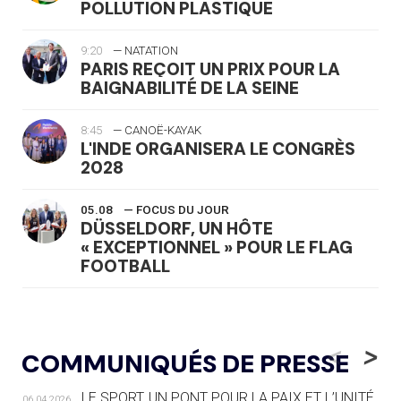
POLLUTION PLASTIQUE
9:20
— NATATION
PARIS REÇOIT UN PRIX POUR LA
BAIGNABILITÉ DE LA SEINE
8:45
— CANOË-KAYAK
L'INDE ORGANISERA LE CONGRÈS
2028
05.08
— FOCUS DU JOUR
DÜSSELDORF, UN HÔTE
« EXCEPTIONNEL » POUR LE FLAG
FOOTBALL
05.08
— LUGE
LE RÊVE DE VOIR LA LUGE ALPINE
<
>
COMMUNIQUÉS DE PRESSE
AUX JO « N'EST PAS FINI »
LE SPORT, UN PONT POUR LA PAIX ET L’UNITÉ
06.04.2026