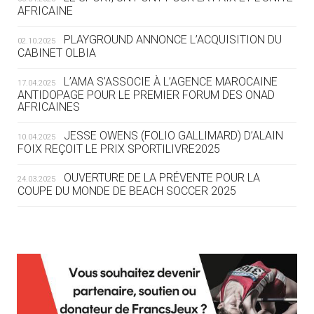
05.08
— TIR À L'ARC
AFRICAINE
DES MONDIAUX À BRISBANE SUR LA
ROUTE DES JO 2032
PLAYGROUND ANNONCE L’ACQUISITION DU
02.10.2025
CABINET OLBIA
05.08
— ALPES FRANÇAISES 2030
LE VILLAGE OLYMPIQUE DES ARAVIS
L’AMA S’ASSOCIE À L’AGENCE MAROCAINE
17.04.2025
SE DESSINE
ANTIDOPAGE POUR LE PREMIER FORUM DES ONAD
AFRICAINES
04.08
— FOCUS DU JOUR
JESSE OWENS (FOLIO GALLIMARD) D’ALAIN
10.04.2025
LE COJOP A TROUVÉ SON VILLAGE
FOIX REÇOIT LE PRIX SPORTILIVRE2025
OLYMPIQUE LYONNAIS
OUVERTURE DE LA PRÉVENTE POUR LA
24.03.2025
COUPE DU MONDE DE BEACH SOCCER 2025
04.08
— ALLEMAGNE
« L'ALLEMAGNE PEUT DÉMONTRER
COMMENT ORGANISER DES JO
RESPONSABLES »
L’AMA FÉLICITE RICHARD POUND ET VALÉRIE
24.03.2025
FOURNEYRON, RÉCOMPENSÉS DE L’ORDRE OLYMPIQUE
L’AMA RECHERCHE DES HÔTES POUR LES
13.03.2025
04.08
— ESCRIME
RÉUNIONS DU CONSEIL DE FONDATION ET DU COMITÉ
LA FIE LANCE LES GRANDES
EXÉCUTIF
MANŒUVRES EN VUE DES JO