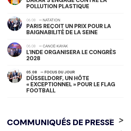
DAKAR S'ENGAGE CONTRE LA
POLLUTION PLASTIQUE
06.08
— NATATION
PARIS REÇOIT UN PRIX POUR LA
BAIGNABILITÉ DE LA SEINE
06.08
— CANOË-KAYAK
L'INDE ORGANISERA LE CONGRÈS
2028
05.08
— FOCUS DU JOUR
DÜSSELDORF, UN HÔTE
« EXCEPTIONNEL » POUR LE FLAG
FOOTBALL
05.08
— LUGE
LE RÊVE DE VOIR LA LUGE ALPINE
<
>
COMMUNIQUÉS DE PRESSE
AUX JO « N'EST PAS FINI »