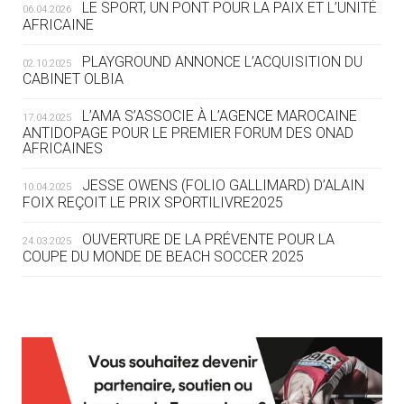
LE SPORT, UN PONT POUR LA PAIX ET L’UNITÉ
06.04.2026
05.08
— TIR À L'ARC
AFRICAINE
DES MONDIAUX À BRISBANE SUR LA
ROUTE DES JO 2032
PLAYGROUND ANNONCE L’ACQUISITION DU
02.10.2025
CABINET OLBIA
05.08
— ALPES FRANÇAISES 2030
LE VILLAGE OLYMPIQUE DES ARAVIS
L’AMA S’ASSOCIE À L’AGENCE MAROCAINE
17.04.2025
SE DESSINE
ANTIDOPAGE POUR LE PREMIER FORUM DES ONAD
AFRICAINES
04.08
— FOCUS DU JOUR
JESSE OWENS (FOLIO GALLIMARD) D’ALAIN
10.04.2025
LE COJOP A TROUVÉ SON VILLAGE
FOIX REÇOIT LE PRIX SPORTILIVRE2025
OLYMPIQUE LYONNAIS
OUVERTURE DE LA PRÉVENTE POUR LA
24.03.2025
COUPE DU MONDE DE BEACH SOCCER 2025
04.08
— ALLEMAGNE
« L'ALLEMAGNE PEUT DÉMONTRER
COMMENT ORGANISER DES JO
RESPONSABLES »
L’AMA FÉLICITE RICHARD POUND ET VALÉRIE
24.03.2025
FOURNEYRON, RÉCOMPENSÉS DE L’ORDRE OLYMPIQUE
L’AMA RECHERCHE DES HÔTES POUR LES
13.03.2025
04.08
— ESCRIME
RÉUNIONS DU CONSEIL DE FONDATION ET DU COMITÉ
LA FIE LANCE LES GRANDES
EXÉCUTIF