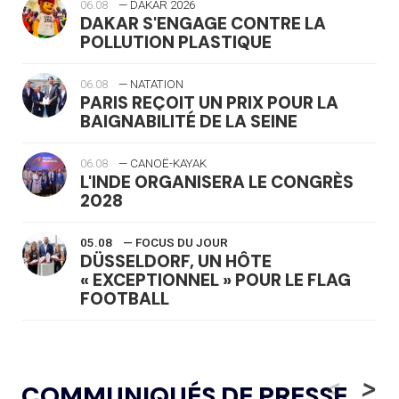
06.08
— DAKAR 2026
DAKAR S'ENGAGE CONTRE LA
POLLUTION PLASTIQUE
06.08
— NATATION
PARIS REÇOIT UN PRIX POUR LA
BAIGNABILITÉ DE LA SEINE
06.08
— CANOË-KAYAK
L'INDE ORGANISERA LE CONGRÈS
2028
05.08
— FOCUS DU JOUR
DÜSSELDORF, UN HÔTE
« EXCEPTIONNEL » POUR LE FLAG
FOOTBALL
05.08
— LUGE
LE RÊVE DE VOIR LA LUGE ALPINE
<
>
COMMUNIQUÉS DE PRESSE
AUX JO « N'EST PAS FINI »