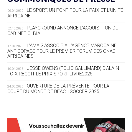
LE SPORT, UN PONT POUR LA PAIX ET L’UNITÉ
06.04.2026
05.08
— TIR À L'ARC
AFRICAINE
DES MONDIAUX À BRISBANE SUR LA
ROUTE DES JO 2032
PLAYGROUND ANNONCE L’ACQUISITION DU
02.10.2025
CABINET OLBIA
05.08
— ALPES FRANÇAISES 2030
LE VILLAGE OLYMPIQUE DES ARAVIS
L’AMA S’ASSOCIE À L’AGENCE MAROCAINE
17.04.2025
SE DESSINE
ANTIDOPAGE POUR LE PREMIER FORUM DES ONAD
AFRICAINES
04.08
— FOCUS DU JOUR
JESSE OWENS (FOLIO GALLIMARD) D’ALAIN
10.04.2025
LE COJOP A TROUVÉ SON VILLAGE
FOIX REÇOIT LE PRIX SPORTILIVRE2025
OLYMPIQUE LYONNAIS
OUVERTURE DE LA PRÉVENTE POUR LA
24.03.2025
COUPE DU MONDE DE BEACH SOCCER 2025
04.08
— ALLEMAGNE
« L'ALLEMAGNE PEUT DÉMONTRER
COMMENT ORGANISER DES JO
RESPONSABLES »
L’AMA FÉLICITE RICHARD POUND ET VALÉRIE
24.03.2025
FOURNEYRON, RÉCOMPENSÉS DE L’ORDRE OLYMPIQUE
L’AMA RECHERCHE DES HÔTES POUR LES
13.03.2025
04.08
— ESCRIME