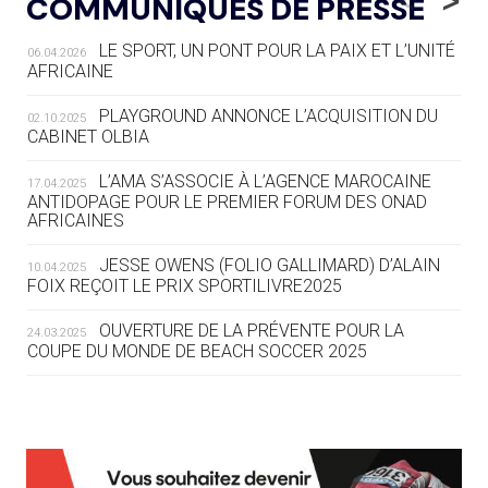
COMMUNIQUÉS DE PRESSE
AUX JO « N'EST PAS FINI »
LE SPORT, UN PONT POUR LA PAIX ET L’UNITÉ
06.04.2026
05.08
— TIR À L'ARC
AFRICAINE
DES MONDIAUX À BRISBANE SUR LA
ROUTE DES JO 2032
PLAYGROUND ANNONCE L’ACQUISITION DU
02.10.2025
CABINET OLBIA
05.08
— ALPES FRANÇAISES 2030
LE VILLAGE OLYMPIQUE DES ARAVIS
L’AMA S’ASSOCIE À L’AGENCE MAROCAINE
17.04.2025
SE DESSINE
ANTIDOPAGE POUR LE PREMIER FORUM DES ONAD
AFRICAINES
04.08
— FOCUS DU JOUR
JESSE OWENS (FOLIO GALLIMARD) D’ALAIN
10.04.2025
LE COJOP A TROUVÉ SON VILLAGE
FOIX REÇOIT LE PRIX SPORTILIVRE2025
OLYMPIQUE LYONNAIS
OUVERTURE DE LA PRÉVENTE POUR LA
24.03.2025
COUPE DU MONDE DE BEACH SOCCER 2025
04.08
— ALLEMAGNE
« L'ALLEMAGNE PEUT DÉMONTRER
COMMENT ORGANISER DES JO
RESPONSABLES »
L’AMA FÉLICITE RICHARD POUND ET VALÉRIE
24.03.2025
FOURNEYRON, RÉCOMPENSÉS DE L’ORDRE OLYMPIQUE
L’AMA RECHERCHE DES HÔTES POUR LES
13.03.2025