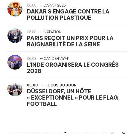
06.08
— DAKAR 2026
DAKAR S'ENGAGE CONTRE LA
POLLUTION PLASTIQUE
06.08
— NATATION
PARIS REÇOIT UN PRIX POUR LA
BAIGNABILITÉ DE LA SEINE
06.08
— CANOË-KAYAK
L'INDE ORGANISERA LE CONGRÈS
2028
05.08
— FOCUS DU JOUR
DÜSSELDORF, UN HÔTE
« EXCEPTIONNEL » POUR LE FLAG
FOOTBALL
05.08
— LUGE
LE RÊVE DE VOIR LA LUGE ALPINE
<
>