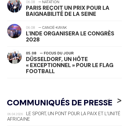
06.08
— NATATION
PARIS REÇOIT UN PRIX POUR LA
BAIGNABILITÉ DE LA SEINE
06.08
— CANOË-KAYAK
L'INDE ORGANISERA LE CONGRÈS
2028
05.08
— FOCUS DU JOUR
DÜSSELDORF, UN HÔTE
« EXCEPTIONNEL » POUR LE FLAG
FOOTBALL
05.08
— LUGE
LE RÊVE DE VOIR LA LUGE ALPINE
<
>
COMMUNIQUÉS DE PRESSE
AUX JO « N'EST PAS FINI »
LE SPORT, UN PONT POUR LA PAIX ET L’UNITÉ
06.04.2026
05.08
— TIR À L'ARC
AFRICAINE
DES MONDIAUX À BRISBANE SUR LA
ROUTE DES JO 2032