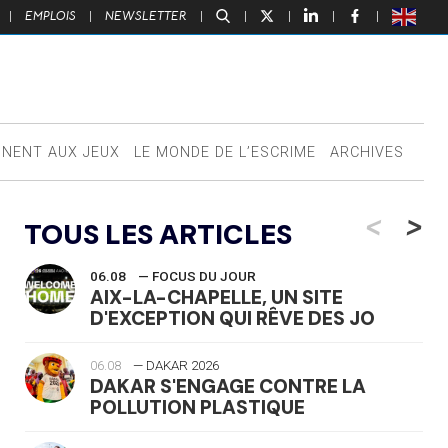
|
EMPLOIS
|
NEWSLETTER
|
|
|
|
|
NNENT AUX JEUX
LE MONDE DE L’ESCRIME
ARCHIVES
<
>
TOUS LES ARTICLES
06.08
— FOCUS DU JOUR
AIX-LA-CHAPELLE, UN SITE
D'EXCEPTION QUI RÊVE DES JO
06.08
— DAKAR 2026
DAKAR S'ENGAGE CONTRE LA
POLLUTION PLASTIQUE