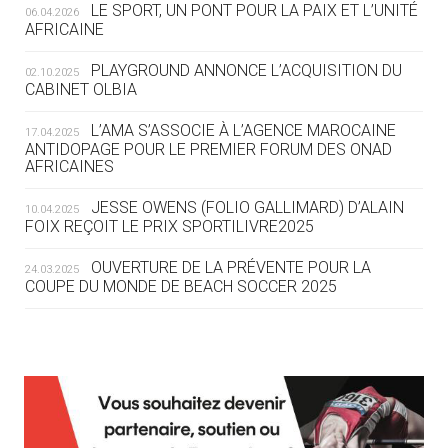
LE SPORT, UN PONT POUR LA PAIX ET L’UNITÉ
06.04.2026
05.08
— TIR À L'ARC
AFRICAINE
DES MONDIAUX À BRISBANE SUR LA
ROUTE DES JO 2032
PLAYGROUND ANNONCE L’ACQUISITION DU
02.10.2025
CABINET OLBIA
05.08
— ALPES FRANÇAISES 2030
LE VILLAGE OLYMPIQUE DES ARAVIS
L’AMA S’ASSOCIE À L’AGENCE MAROCAINE
17.04.2025
SE DESSINE
ANTIDOPAGE POUR LE PREMIER FORUM DES ONAD
AFRICAINES
04.08
— FOCUS DU JOUR
JESSE OWENS (FOLIO GALLIMARD) D’ALAIN
10.04.2025
LE COJOP A TROUVÉ SON VILLAGE
FOIX REÇOIT LE PRIX SPORTILIVRE2025
OLYMPIQUE LYONNAIS
OUVERTURE DE LA PRÉVENTE POUR LA
24.03.2025
COUPE DU MONDE DE BEACH SOCCER 2025
04.08
— ALLEMAGNE
« L'ALLEMAGNE PEUT DÉMONTRER
COMMENT ORGANISER DES JO
RESPONSABLES »
L’AMA FÉLICITE RICHARD POUND ET VALÉRIE
24.03.2025
FOURNEYRON, RÉCOMPENSÉS DE L’ORDRE OLYMPIQUE
L’AMA RECHERCHE DES HÔTES POUR LES
13.03.2025
04.08
— ESCRIME
RÉUNIONS DU CONSEIL DE FONDATION ET DU COMITÉ
LA FIE LANCE LES GRANDES
EXÉCUTIF