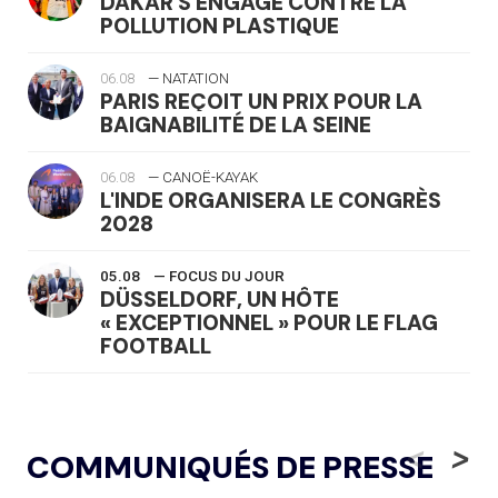
DAKAR S'ENGAGE CONTRE LA
POLLUTION PLASTIQUE
06.08
— NATATION
PARIS REÇOIT UN PRIX POUR LA
BAIGNABILITÉ DE LA SEINE
06.08
— CANOË-KAYAK
L'INDE ORGANISERA LE CONGRÈS
2028
05.08
— FOCUS DU JOUR
DÜSSELDORF, UN HÔTE
« EXCEPTIONNEL » POUR LE FLAG
FOOTBALL
05.08
— LUGE
LE RÊVE DE VOIR LA LUGE ALPINE
<
>
COMMUNIQUÉS DE PRESSE
AUX JO « N'EST PAS FINI »